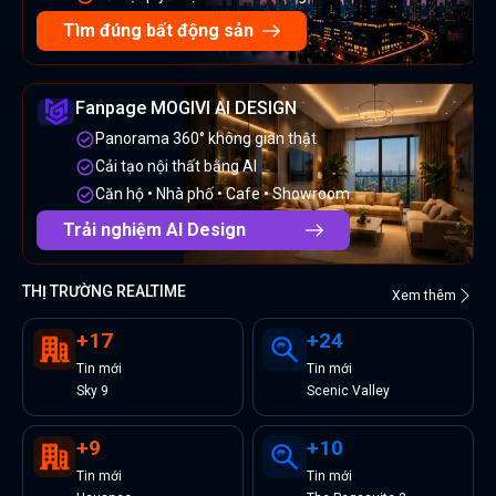
Tìm đúng bất động sản
Fanpage MOGIVI AI DESIGN
Panorama 360° không gian thật
Cải tạo nội thất bằng AI
Căn hộ • Nhà phố • Cafe • Showroom
Trải nghiệm AI Design
THỊ TRƯỜNG REALTIME
Xem thêm
+
17
+
24
Tin
mới
Tin
mới
Sky 9
Scenic Valley
+
9
+
10
Tin
mới
Tin
mới