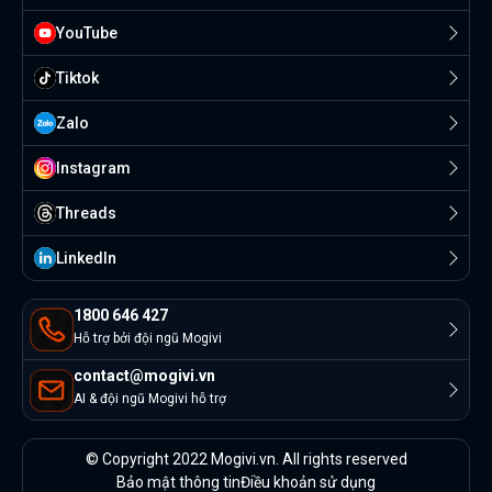
YouTube
Tiktok
Zalo
Instagram
Threads
Linkedln
1800 646 427
Hỗ trợ bởi đội ngũ Mogivi
contact@mogivi.vn
AI & đội ngũ Mogivi hỗ trợ
© Copyright 2022 Mogivi.vn. All rights reserved
Bảo mật thông tin
Điều khoản sử dụng