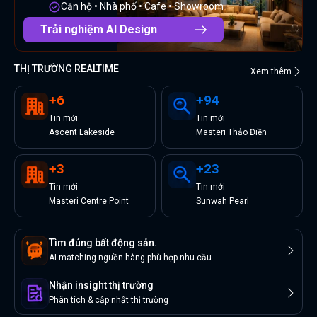
Căn hộ • Nhà phố • Cafe • Showroom
Trải nghiệm AI Design
THỊ TRƯỜNG REALTIME
Xem thêm
+
6
+
94
Tin
mới
Tin
mới
Ascent Lakeside
Masteri Thảo Điền
+
3
+
23
Tin
mới
Tin
mới
Masteri Centre Point
Sunwah Pearl
Tìm đúng bất động sản.
AI matching nguồn hàng phù hợp nhu cầu
Nhận insight thị trường
Phân tích & cập nhật thị trường