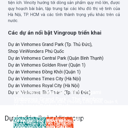
tiện ích. Vincity hướng tới dòng sản phẩm quy mô lớn, được
quy hoạch bài bản, tập trung tại các khu đô thị vệ tinh của
Hà Nội, TP. HCM và các tỉnh thành trọng yếu khác trên cả
nước.
Các dự án nổi bật Vingroup triển khai
Dự án Vinhomes Grand Park (Tp. Thủ Đức),
Shop VinWonders Phú Quốc
Dự án Vinhomes Central Park (Quận Bình Thạnh)
Dự án Vinhomes Golden River (Quận 1)
Dự án Vinhomes Đồng Khởi (Quận 1)
Dự án Vinhomes Times City (Hà Nội)
Dự án Vinhomes Royal City (Hà Nội)
Vinhomes Grand Park - The Origami
Dự án Vinhomes Thủ Thiêm (Tp. Thủ Đức)
Vinhomes Grand Park - The Rainbow
Số 202 Đường Nguyễn Xiển, Phường Long Bình, Quận 9,
Vinhomes Central Park
Đường Nguyễn Xiển, Phường Long Bình, Quận 9, Thành
Thành phố Hồ Chí Minh
Vinhomes Golden River
Số 208 Đường Nguyễn Hữu Cảnh, Phường 22, Quận Bình
Dự án
Tập Đoàn Vingroup
phố Hồ Chí Minh
Vinhomes Grand Park - The Beverly
Đã bàn giao
• 2021
MGV Phân phối
Số 2 Đường Tôn Đức Thắng, Phường Bến Nghé, Quận 1,
Thạnh, Thành phố Hồ Chí Minh
Vinhomes Ocean Park
Đã bàn giao
• 2020
MGV Phân phối