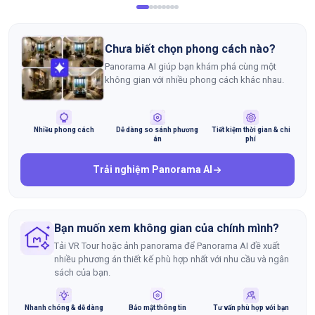
Chưa biết chọn phong cách nào?
Panorama AI giúp bạn khám phá cùng một
không gian với nhiều phong cách khác nhau.
Nhiều phong cách
Dễ dàng so sánh phương
Tiết kiệm thời gian & chi
án
phí
Trải nghiệm Panorama AI
Bạn muốn xem không gian của chính mình?
Tải VR Tour hoặc ảnh panorama để Panorama AI đề xuất
nhiều phương án thiết kế phù hợp nhất với nhu cầu và ngân
sách của bạn.
Nhanh chóng & dễ dàng
Bảo mật thông tin
Tư vấn phù hợp với bạn