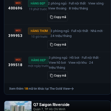
2 phòng ngủ · Full nội thất · View sông ·
MỚI
HÀNG ĐẸP
400696
View thoáng · 8 triệu/tháng
19 phút trước
Copy mã
3 phòng ngủ · Full nội thất · Nhà mới ·
MỚI
HÀNG THƠM
399953
24 triệu/tháng
10 giờ trước
Copy mã
3 phòng ngủ · Hồ bơi · Full nội thất ·
MỚI
HÀNG ĐẸP
View hồ bơi · View nội khu · 24
399518
một ngày trước
triệu/tháng
Copy mã
Xem thêm
18
mã tin khác tại
The Gold View
Q7 Saigon Riverside
Quận 7, TP. Hồ Chí Minh