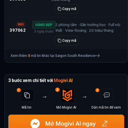
Copy mã
2 phòng tắm · Gần trường học · Full nội
MỚI
HÀNG ĐẸP
397062
thất · View thoáng · 20 triệu/tháng
3 ngày trước
Copy mã
Xem thêm
5
mã tin khác tại
Saigon South Residence
3 bước xem chi tiết với
Mogivi AI
Mã tin
Mở Mogivi AI
Dán mã tin để xem