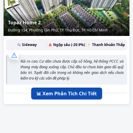
Topaz Home 2
Đường 154, Phường Tân Phú, TP. Thủ Đức, TP. Hồ Chí Minh
Sideway
Ngộp sâu (-20.9%)
Thanh khoản Thấp
⚠️
Rủi ro cao: Cư dân chưa được cấp sổ hồng, hệ thống PCCC và
thang máy đang xuống cấp. Chủ đầu tư chưa bàn giao đủ quỹ
bảo trì. Tuyệt đối cẩn trọng và không nên giao dịch nếu chưa
kiểm tra kỹ các vấn đề pháp lý.
📊 Xem Phân Tích Chi Tiết