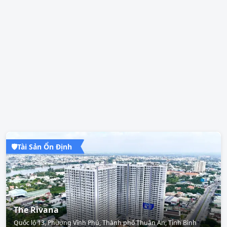
🛡️
Tài Sản Ổn Định
The Rivana
Quốc lộ 13, Phường Vĩnh Phú, Thành phố Thuận An, Tỉnh Bình