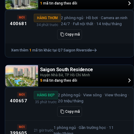
1
mã tin đang theo dõi
2 phòng ngủ · Hồ bơi · Camera an ninh
MỚI
HÀNG THƠM
400681
24/7 · Full nội thất · 14 triệu/tháng
34 phút trước
Copy mã
Xem thêm
1
mã tin khác tại
Q7 Saigon Riverside
Saigon South Residence
Huyện Nhà Bè, TP. Hồ Chí Minh
5
mã tin đang theo dõi
2 phòng ngủ · View sông · View thoáng ·
MỚI
HÀNG ĐẸP
400657
20 triệu/tháng
35 phút trước
Copy mã
1 phòng ngủ · Gần trường học · 11
MỚI
21 giờ trước
399605
triệu/tháng