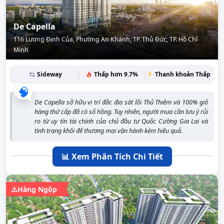
De Capella
116 Lương Định Của, Phường An Khánh, TP. Thủ Đức, TP. Hồ Chí
Minh
Sideway
Thấp hơn 9.7%
Thanh khoản Thấp
🧠
De Capella sở hữu vị trí đắc địa sát lõi Thủ Thiêm và 100% giỏ
hàng thứ cấp đã có sổ hồng. Tuy nhiên, người mua cần lưu ý rủi
ro từ uy tín tài chính của chủ đầu tư Quốc Cường Gia Lai và
tình trạng khối đế thương mại vận hành kém hiệu quả.
📊 Xem Phân Tích Chi Tiết
⚠️
Hàng Ngộp