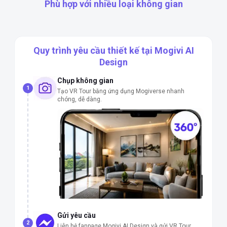
Phù hợp với nhiều loại không gian
Căn hộ chung cư
Nhà phố / Nhà riêng
Quán cafe / Nhà hàng
Nail Salon / Spa
Cửa hàng / Showroom
Văn phòng / Công ty
Quy trình yêu cầu thiết kế tại Mogivi AI
Design
Chụp không gian
1
Tạo VR Tour bằng ứng dụng Mogiverse nhanh
chóng, dễ dàng.
Gửi yêu cầu
2
Liên hệ fanpage Mogivi AI Design và gửi VR Tour