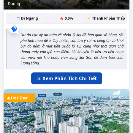
Dương
Đi Ngang
0.0%
Thanh khoản Thấp
🧠
Dự án cực kỳ an toàn về pháp lý khi đã bàn giao sổ hồng, rất
phù hợp mua để ở. Tuy nhiên, cần lưu ý rủi ro tiếng ồn và khói
bụi do nằm ở mặt tiền Quốc lộ 13, cũng như thời gian chờ
thang máy vào giờ cao điểm. Lời khuyên là nên ưu tiên chọn
căn view nội khu hoặc view sông Sài Gòn để đảm bảo chất
lượng sống.
📊 Xem Phân Tích Chi Tiết
🔥
Hot Deal