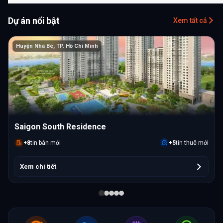
Dự án nổi bật
Xem tất cả
Huyện Nhà Bè
,
TP. Hồ Chí Minh
Saigon South Residence
+
8
tin bán mới
+
5
tin thuê mới
Xem chi tiết