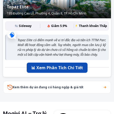
Topaz Elite
195 Đường Cao Lỗ, Phường 4, Quận 8, TP. Hồ Chí Minh
Sideway
Giảm 5.9%
Thanh khoản Thấp
🧠
Topaz Elite có điểm mạnh về vị trí đắc địa và tiện ích TTTM Parc
Mall đã hoạt động sầm uất. Tuy nhiên, người mua cần lưu ý kỹ
rủi ro pháp lý do dự án chưa có sổ hồng và chuẩn bị tâm lý cho
một số bất cập vận hành như kẹt thang máy, lỗi báo cháy.
📊 Xem Phân Tích Chi Tiết
Xem thêm dự án đang có hàng ngộp & giá tốt
Mogivi AI – Trợ lý