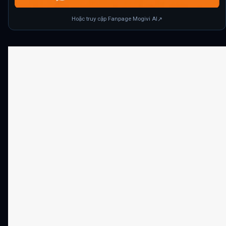
Hoặc truy cập Fanpage Mogivi AI
↗