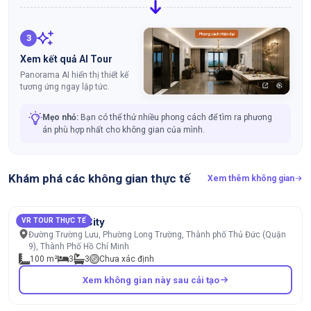
3
Xem kết quả AI Tour
Panorama AI hiển thị thiết kế
tương ứng ngay lập tức.
Mẹo nhỏ:
Bạn có thể thử nhiều phong cách để tìm ra phương
án phù hợp nhất cho không gian của mình.
Khám phá các không gian thực tế
Xem thêm không gian
MT EastMark City
VR TOUR THỰC TẾ
Đường Trường Lưu, Phường Long Trường, Thành phố Thủ Đức (Quận
9), Thành Phố Hồ Chí Minh
100 m²
3
3
Chưa xác định
Xem không gian này sau cải tạo