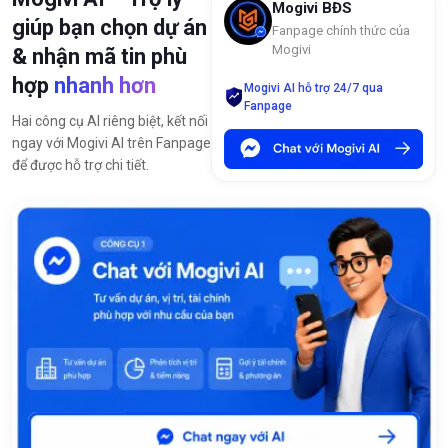
Mogivi BĐS
giúp bạn chọn dự án
Fanpage chính thức của
Mogivi
& nhận mã tin phù
hợp
nhanh hơn
Mogivi AI hỗ trợ 24/7 qua
Fanpage
Hai công cụ AI riêng biệt, kết nối
ngay với Mogivi AI trên Fanpage
để được hỗ trợ chi tiết.