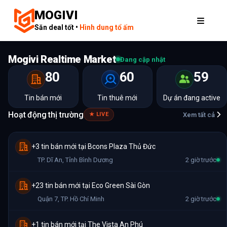
MOGIVI
Săn deal tốt •
Hình dung tổ ấm
Mogivi Realtime Market
Đang cập nhật
80
60
59
Tin bán mới
Tin thuê mới
Dự án đang active
Hoạt động thị trường
Xem tất cả
★ LIVE
+3 tin bán mới tại Bcons Plaza Thủ Đức
TP. Dĩ An
,
Tỉnh Bình Dương
2 giờ trước
+23 tin bán mới tại Eco Green Sài Gòn
Quận 7
,
TP. Hồ Chí Minh
2 giờ trước
+1 tin bán mới tại The Vista An Phú