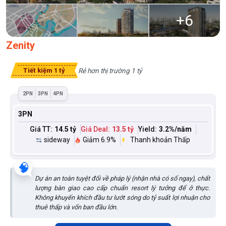
+
6
Zenity
Rẻ hơn thị trường 1 tỷ
Tiết kiệm 1 tỷ
2PN
3PN
4PN
3PN
Giá TT:
14.5 tỷ
Giá Deal:
13.5 tỷ
Yield:
3.2
%/năm
sideway
Giảm 6.9%
Thanh khoản Thấp
🧠
Dự án an toàn tuyệt đối về pháp lý (nhận nhà có sổ ngay), chất
lượng bàn giao cao cấp chuẩn resort lý tưởng để ở thực.
Không khuyến khích đầu tư lướt sóng do tỷ suất lợi nhuận cho
thuê thấp và vốn ban đầu lớn.