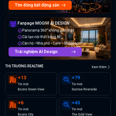
Tìm đúng bất động sản
Fanpage MOGIVI AI DESIGN
Panorama 360° không gian thật
Cải tạo nội thất bằng AI
Căn hộ • Nhà phố • Cafe • Showroom
Trải nghiệm AI Design
THỊ TRƯỜNG REALTIME
Xem thêm
+
13
+
79
Tin
mới
Tin
mới
Bcons Green View
Sunrise Riverside
+
6
+
45
Tin
mới
Tin
mới
Bcons City
The Gold View