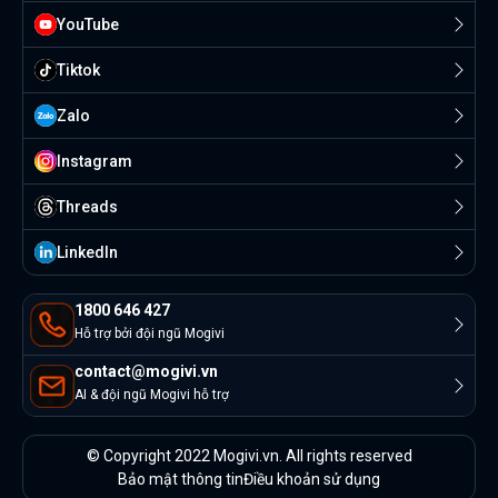
YouTube
Tiktok
Zalo
Instagram
Threads
Linkedln
1800 646 427
Hỗ trợ bởi đội ngũ Mogivi
contact@mogivi.vn
AI & đội ngũ Mogivi hỗ trợ
© Copyright 2022 Mogivi.vn. All rights reserved
Bảo mật thông tin
Điều khoản sử dụng