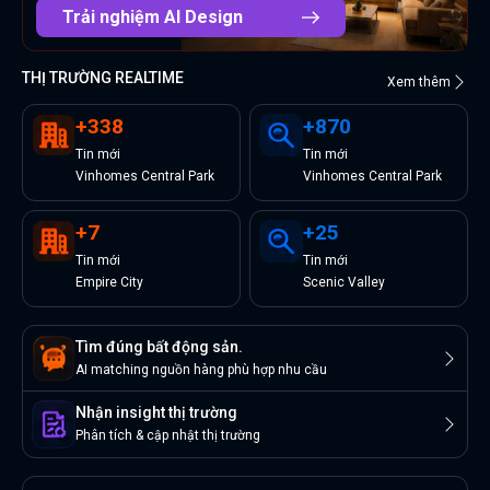
Trải nghiệm AI Design
THỊ TRƯỜNG REALTIME
Xem thêm
+
338
+
870
Tin
mới
Tin
mới
Vinhomes Central Park
Vinhomes Central Park
+
7
+
25
Tin
mới
Tin
mới
Empire City
Scenic Valley
Tìm đúng bất động sản.
AI matching nguồn hàng phù hợp nhu cầu
Nhận insight thị trường
Phân tích & cập nhật thị trường