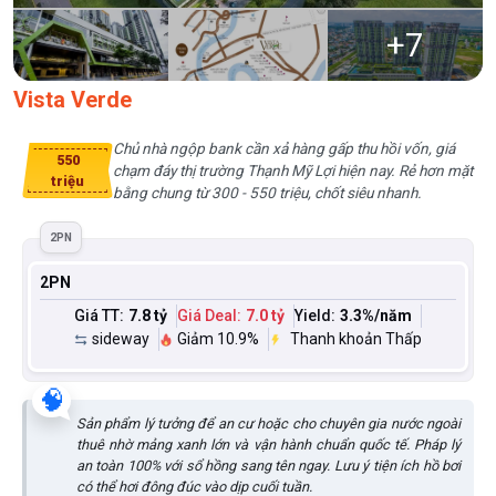
+
7
Vista Verde
Chủ nhà ngộp bank cần xả hàng gấp thu hồi vốn, giá
550
chạm đáy thị trường Thạnh Mỹ Lợi hiện nay. Rẻ hơn mặt
triệu
bằng chung từ 300 - 550 triệu, chốt siêu nhanh.
2PN
2PN
Giá TT:
7.8 tỷ
Giá Deal:
7.0 tỷ
Yield:
3.3
%/năm
sideway
Giảm 10.9%
Thanh khoản Thấp
🧠
Sản phẩm lý tưởng để an cư hoặc cho chuyên gia nước ngoài
thuê nhờ mảng xanh lớn và vận hành chuẩn quốc tế. Pháp lý
an toàn 100% với sổ hồng sang tên ngay. Lưu ý tiện ích hồ bơi
có thể hơi đông đúc vào dịp cuối tuần.