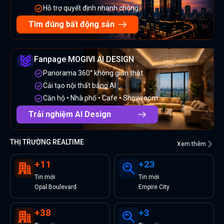
Hỗ trợ quyết định nhanh chóng
Tìm đúng bất động sản
Fanpage MOGIVI AI DESIGN
Panorama 360° không gian thật
Cải tạo nội thất bằng AI
Căn hộ • Nhà phố • Cafe • Showroom
Trải nghiệm AI Design
THỊ TRƯỜNG REALTIME
Xem thêm
+
11
+
23
Tin
mới
Tin
mới
Opal Boulevard
Empire City
+
38
+
3