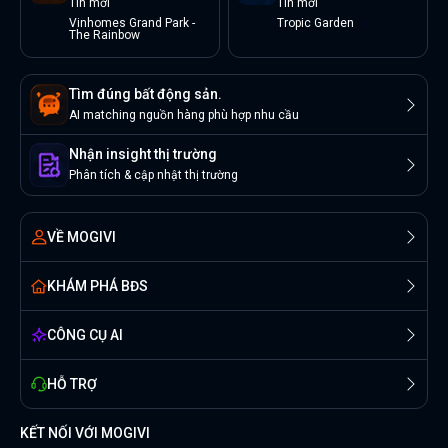
Tin
mới
Tin
mới
Vinhomes Grand Park -
Tropic Garden
The Rainbow
Tìm đúng bất động sản.
AI matching nguồn hàng phù hợp nhu cầu
Nhận insight thị trường
Phân tích & cập nhật thị trường
VỀ MOGIVI
KHÁM PHÁ BĐS
CÔNG CỤ AI
HỖ TRỢ
KẾT NỐI VỚI MOGIVI