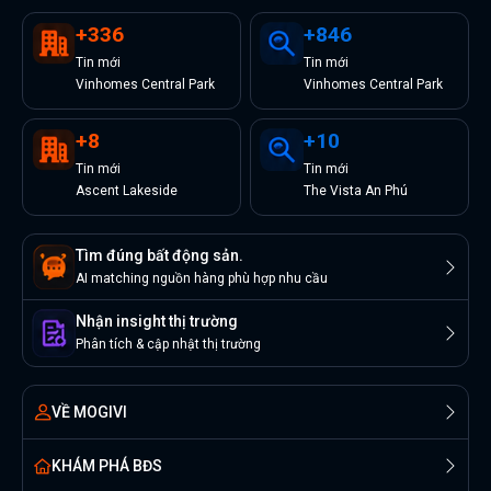
+
336
+
846
Tin
mới
Tin
mới
Vinhomes Central Park
Vinhomes Central Park
+
8
+
10
Tin
mới
Tin
mới
Ascent Lakeside
The Vista An Phú
Tìm đúng bất động sản.
AI matching nguồn hàng phù hợp nhu cầu
Nhận insight thị trường
Phân tích & cập nhật thị trường
VỀ MOGIVI
KHÁM PHÁ BĐS