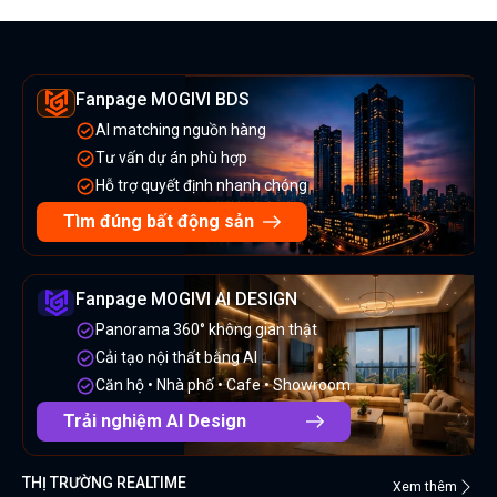
Fanpage MOGIVI BDS
AI matching nguồn hàng
Tư vấn dự án phù hợp
Hỗ trợ quyết định nhanh chóng
Tìm đúng bất động sản
Fanpage MOGIVI AI DESIGN
Panorama 360° không gian thật
Cải tạo nội thất bằng AI
Căn hộ • Nhà phố • Cafe • Showroom
Trải nghiệm AI Design
THỊ TRƯỜNG REALTIME
Xem thêm