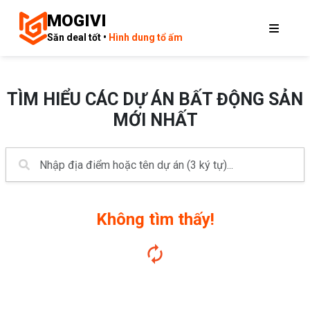
MOGIVI
Săn deal tốt •
Hình dung tổ ấm
TÌM HIỂU CÁC DỰ ÁN BẤT ĐỘNG SẢN
MỚI NHẤT
Không tìm thấy!