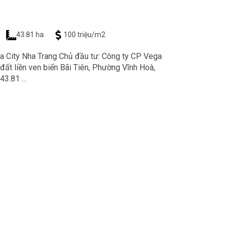
43.81 ha
100 triệu/m2
a City Nha Trang Chủ đầu tư: Công ty CP Vega
t liền ven biển Bãi Tiên, Phường Vĩnh Hoà,
3.81 ...