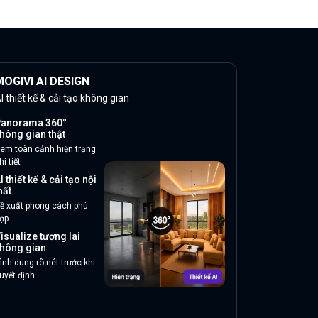
OGIVI AI DESIGN
I thiết kế & cải tạo không gian
anorama 360°
hông gian thật
em toàn cảnh hiện trạng
hi tiết
I thiết kế & cải tạo nội
hất
ề xuất phong cách phù
ợp
isualize tương lai
hông gian
ình dung rõ nét trước khi
uyết định