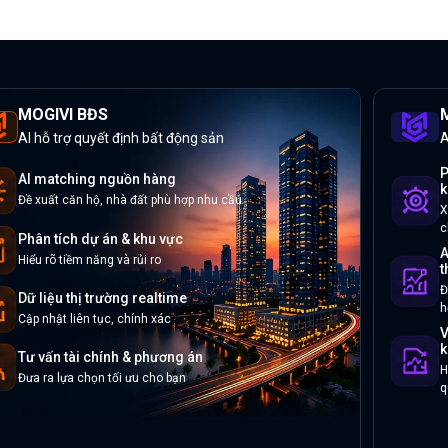
MOGIVI BĐS
M
AI hỗ trợ quyết định bất động sản
A
P
AI matching nguồn hàng
k
Đề xuất căn hộ, nhà đất phù hợp nhu cầu
X
c
Phân tích dự án & khu vực
A
Hiểu rõ tiềm năng và rủi ro
t
Đ
Dữ liệu thị trường realtime
h
Cập nhật liên tục, chính xác
V
k
Tư vấn tài chính & phương án
H
Đưa ra lựa chọn tối ưu cho bạn
q