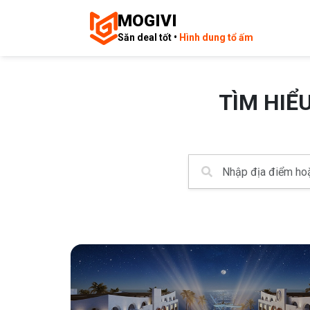
MOGIVI
Săn deal tốt •
Hình dung tổ ấm
TÌM HIỂ