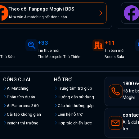
Theo dõi Fanpage Mogivi BĐS
AI tư vấn & matching bất động sản
+
33
+
11
Tin
thuê
mới
Tin
bán
mới
 Thủ Đức
The Metropole Thủ Thiêm
Bcons Sala
CÔNG CỤ AI
HỖ TRỢ
1800 6
Al Matching
Trung tâm trợ giúp
Hỗ trợ b
Phân tích dự án
Hướng dẫn sử dụng
Mogivi
AI Panorama 360
Câu hỏi thường gặp
Cải tạo không gian
Liên hệ hỗ trợ
contac
AI & đội
Insight thị trường
Hợp tác chiến lược
trợ