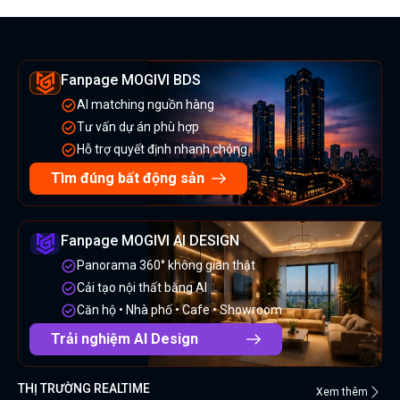
Fanpage MOGIVI BDS
AI matching nguồn hàng
Tư vấn dự án phù hợp
Hỗ trợ quyết định nhanh chóng
Tìm đúng bất động sản
Fanpage MOGIVI AI DESIGN
Panorama 360° không gian thật
Cải tạo nội thất bằng AI
Căn hộ • Nhà phố • Cafe • Showroom
Trải nghiệm AI Design
THỊ TRƯỜNG REALTIME
Xem thêm