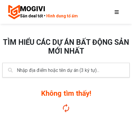
MOGIVI
Săn deal tốt •
Hình dung tổ ấm
TÌM HIỂU CÁC DỰ ÁN BẤT ĐỘNG SẢN
MỚI NHẤT
Không tìm thấy!