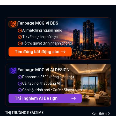
Fanpage MOGIVI BDS
AI matching nguồn hàng
Tư vấn dự án phù hợp
Hỗ trợ quyết định nhanh chóng
Tìm đúng bất động sản
Fanpage MOGIVI AI DESIGN
Panorama 360° không gian thật
Cải tạo nội thất bằng AI
Căn hộ • Nhà phố • Cafe • Showroom
Trải nghiệm AI Design
THỊ TRƯỜNG REALTIME
Xem thêm