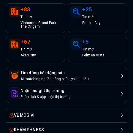
+
83
+
25
Tin
mới
Tin
mới
Vinhomes Grand Park -
Empire City
The Origami
+
67
+
5
Tin
mới
Tin
mới
Akari City
Feliz en Vista
Tìm đúng bất động sản.
AI matching nguồn hàng phù hợp nhu cầu
Nhận insight thị trường
Phân tích & cập nhật thị trường
VỀ MOGIVI
KHÁM PHÁ BĐS