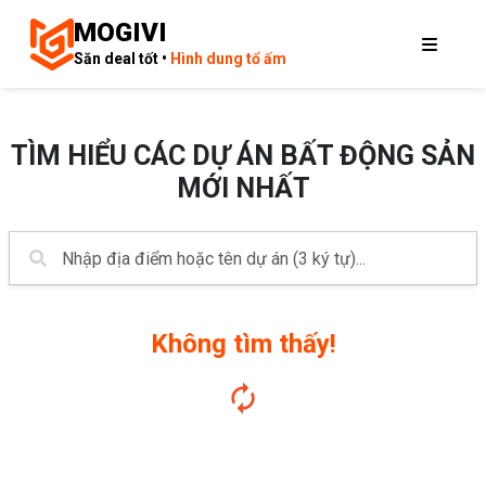
MOGIVI
Săn deal tốt •
Hình dung tổ ấm
TÌM HIỂU CÁC DỰ ÁN BẤT ĐỘNG SẢN
MỚI NHẤT
Không tìm thấy!