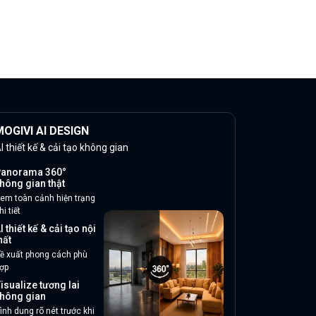
OGIVI AI DESIGN
I thiết kế & cải tạo không gian
anorama 360°
hông gian thật
em toàn cảnh hiện trạng
hi tiết
I thiết kế & cải tạo nội
hất
ề xuất phong cách phù
ợp
isualize tương lai
hông gian
ình dung rõ nét trước khi