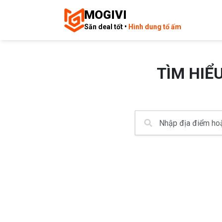
MOGIVI
Săn deal tốt •
Hình dung tổ ấm
TÌM HIỂ