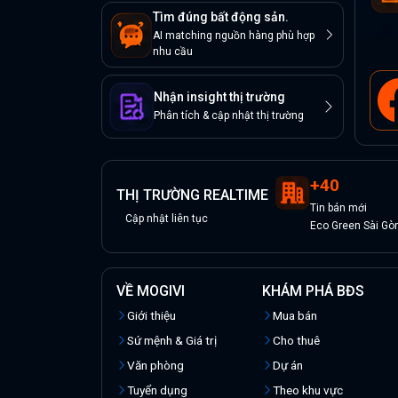
Tìm đúng bất động sản.
AI matching nguồn hàng phù hợp
nhu cầu
Nhận insight thị trường
Phân tích & cập nhật thị trường
+
40
THỊ TRƯỜNG REALTIME
Tin
bán
mới
Cập nhật liên tục
Eco Green Sài Gò
VỀ MOGIVI
KHÁM PHÁ BĐS
Giới thiệu
Mua bán
Sứ mệnh & Giá trị
Cho thuê
Văn phòng
Dự án
Tuyển dụng
Theo khu vực