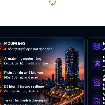
MOGIVI BĐS
M
AI hỗ trợ quyết định bất động sản
A
P
AI matching nguồn hàng
k
Đề xuất căn hộ, nhà đất phù hợp nhu cầu
X
c
Phân tích dự án & khu vực
A
Hiểu rõ tiềm năng và rủi ro
t
Đ
Dữ liệu thị trường realtime
h
Cập nhật liên tục, chính xác
V
k
Tư vấn tài chính & phương án
H