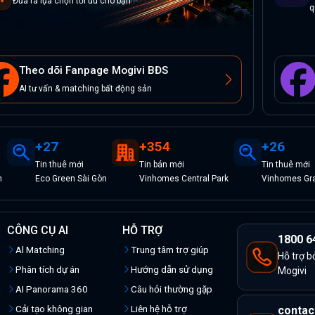
Đưa ra lựa chọn tối ưu cho bạn
q
Theo dõi Fanpage Mogivi BĐS
AI tư vấn & matching bất động sản
+
27
+
354
+
26
Tin
thuê
mới
Tin
bán
mới
Tin
thuê
mới
n
Eco Green Sài Gòn
Vinhomes Central Park
Vinhomes Gran
CÔNG CỤ AI
HỖ TRỢ
1800 6
Al Matching
Trung tâm trợ giúp
Hỗ trợ b
Phân tích dự án
Hướng dẫn sử dụng
Mogivi
AI Panorama 360
Câu hỏi thường gặp
Cải tạo không gian
Liên hệ hỗ trợ
contac