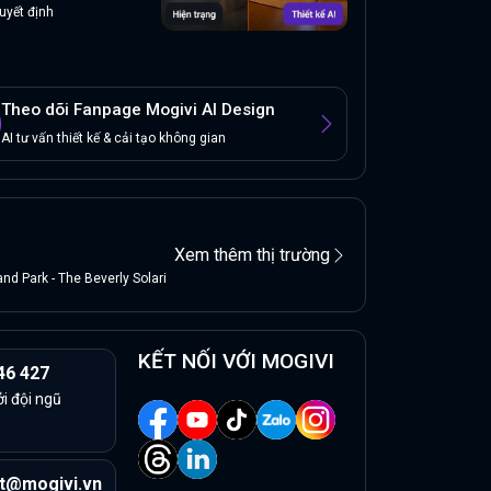
uyết định
Theo dõi Fanpage Mogivi AI Design
AI tư vấn thiết kế & cải tạo không gian
Xem thêm thị trường
d Park - The Beverly Solari
KẾT NỐI VỚI MOGIVI
46 427
ởi đội ngũ
t@mogivi.vn