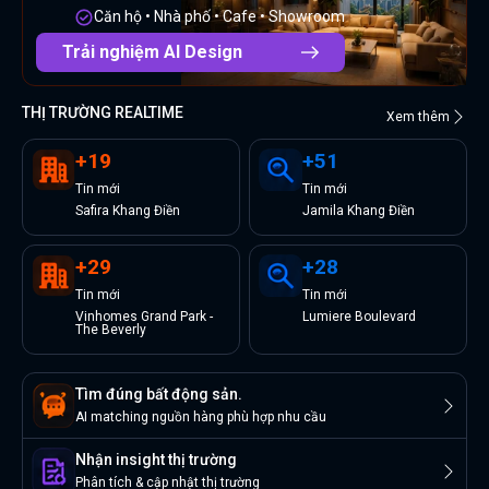
Căn hộ • Nhà phố • Cafe • Showroom
Trải nghiệm AI Design
THỊ TRƯỜNG REALTIME
Xem thêm
+
19
+
51
Tin
mới
Tin
mới
Safira Khang Điền
Jamila Khang Điền
+
29
+
28
Tin
mới
Tin
mới
Vinhomes Grand Park -
Lumiere Boulevard
The Beverly
Tìm đúng bất động sản.
AI matching nguồn hàng phù hợp nhu cầu
Nhận insight thị trường
Phân tích & cập nhật thị trường