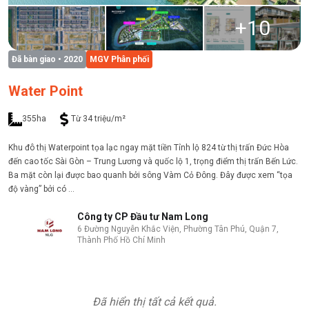
+
10
Đã bàn giao
• 2020
MGV Phân phối
Water Point
355ha
Từ 34 triệu/m²
Khu đô thị Waterpoint tọa lạc ngay mặt tiền Tỉnh lộ 824 từ thị trấn Đức Hòa
đến cao tốc Sài Gòn – Trung Lương và quốc lộ 1, trọng điểm thị trấn Bến Lức.
Ba mặt còn lại được bao quanh bởi sông Vàm Cỏ Đông. Đây được xem “tọa
độ vàng” bởi có ...
Công ty CP Đầu tư Nam Long
6 Đường Nguyễn Khắc Viện, Phường Tân Phú, Quận 7,
Thành Phố Hồ Chí Minh
Đã hiển thị tất cả kết quả.