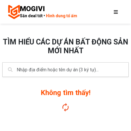
MOGIVI
Săn deal tốt •
Hình dung tổ ấm
TÌM HIỂU CÁC DỰ ÁN BẤT ĐỘNG SẢN
MỚI NHẤT
Không tìm thấy!