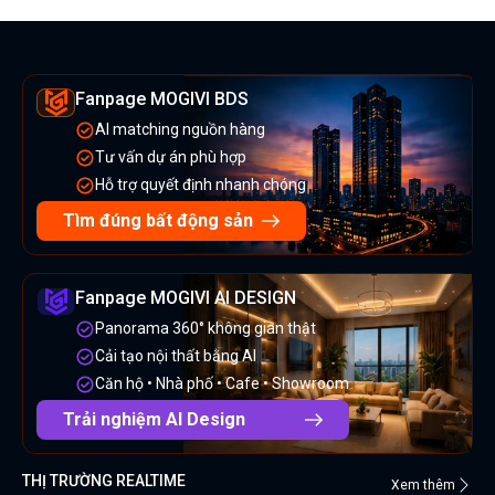
Fanpage MOGIVI BDS
AI matching nguồn hàng
Tư vấn dự án phù hợp
Hỗ trợ quyết định nhanh chóng
Tìm đúng bất động sản
Fanpage MOGIVI AI DESIGN
Panorama 360° không gian thật
Cải tạo nội thất bằng AI
Căn hộ • Nhà phố • Cafe • Showroom
Trải nghiệm AI Design
THỊ TRƯỜNG REALTIME
Xem thêm