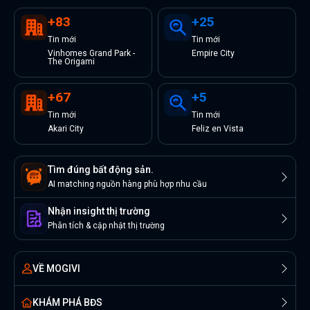
+
83
+
25
Tin
mới
Tin
mới
Vinhomes Grand Park -
Empire City
The Origami
+
67
+
5
Tin
mới
Tin
mới
Akari City
Feliz en Vista
Tìm đúng bất động sản.
AI matching nguồn hàng phù hợp nhu cầu
Nhận insight thị trường
Phân tích & cập nhật thị trường
VỀ MOGIVI
KHÁM PHÁ BĐS