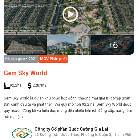
+
6
Đã bàn giao
• 2021
MGV Phân phối
Gem Sky World
92,2ha
22tr/m2
Gem Sky World là dự án khu phức hợp đô thị thương mại giải trí do tập đoàn
Đất Xanh đầu tư và phát triển. Với quy mô hơn 92,2 ha, Gem Sky World được
quy hoạch đồng bộ và hiện đại, mang đến nhiều tiện ích đẳng cấp, nâng tầm
trải nghiệm ...
Công ty Cổ phần Quốc Cường Gia Lai
26 Đường Trần Quốc Thảo, Phường 6, Quận 3, Thành Phố