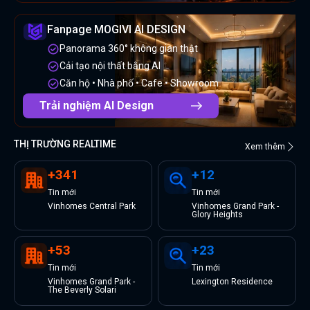
Fanpage MOGIVI AI DESIGN
Panorama 360° không gian thật
Cải tạo nội thất bằng AI
Căn hộ • Nhà phố • Cafe • Showroom
Trải nghiệm AI Design
THỊ TRƯỜNG REALTIME
Xem thêm
+
341
+
12
Tin
mới
Tin
mới
Vinhomes Central Park
Vinhomes Grand Park -
Glory Heights
+
53
+
23
Tin
mới
Tin
mới
Vinhomes Grand Park -
Lexington Residence
The Beverly Solari