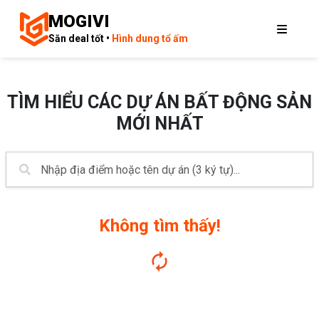
MOGIVI
Săn deal tốt •
Hình dung tổ ấm
TÌM HIỂU CÁC DỰ ÁN BẤT ĐỘNG SẢN
MỚI NHẤT
Không tìm thấy!