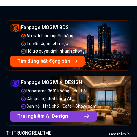
Fanpage MOGIVI BDS
AI matching nguồn hàng
Tư vấn dự án phù hợp
Hỗ trợ quyết định nhanh chóng
Tìm đúng bất động sản
Fanpage MOGIVI AI DESIGN
Panorama 360° không gian thật
Cải tạo nội thất bằng AI
Căn hộ • Nhà phố • Cafe • Showroom
Trải nghiệm AI Design
THỊ TRƯỜNG REALTIME
Xem thêm