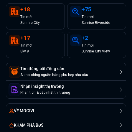
+
18
+
75
Tin
mới
Tin
mới
Sunrise City
Sunrise Riverside
+
17
+
2
Tin
mới
Tin
mới
Sky 9
Sunrise City View
Tìm đúng bất động sản.
AI matching nguồn hàng phù hợp nhu cầu
Nhận insight thị trường
Phân tích & cập nhật thị trường
VỀ MOGIVI
KHÁM PHÁ BĐS