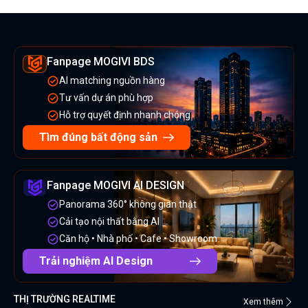
Fanpage MOGIVI BDS
AI matching nguồn hàng
Tư vấn dự án phù hợp
Hỗ trợ quyết định nhanh chóng
Tìm đúng bất động sản
Fanpage MOGIVI AI DESIGN
Panorama 360° không gian thật
Cải tạo nội thất bằng AI
Căn hộ • Nhà phố • Cafe • Showroom
Trải nghiệm AI Design
THỊ TRƯỜNG REALTIME
Xem thêm