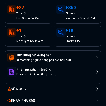
+
27
+
860
Tin
mới
Tin
mới
Eco Green Sài Gòn
Vinhomes Central Park
+
1
+
19
Tin
mới
Tin
mới
Moonlight Boulevard
Empire City
Tìm đúng bất động sản.
AI matching nguồn hàng phù hợp nhu cầu
Nhận insight thị trường
Phân tích & cập nhật thị trường
VỀ MOGIVI
KHÁM PHÁ BĐS