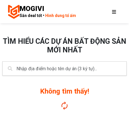
MOGIVI
Săn deal tốt •
Hình dung tổ ấm
TÌM HIỂU CÁC DỰ ÁN BẤT ĐỘNG SẢN
MỚI NHẤT
Không tìm thấy!