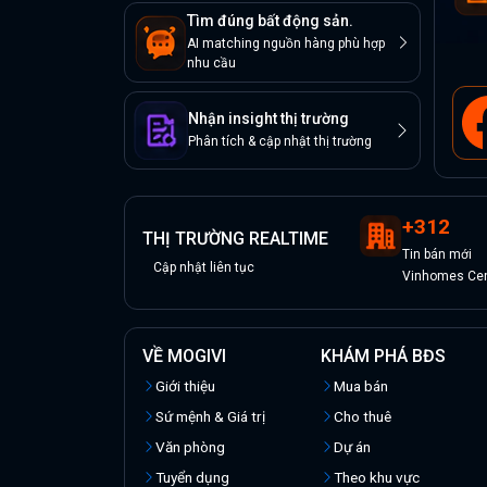
Tìm đúng bất động sản.
AI matching nguồn hàng phù hợp
nhu cầu
Nhận insight thị trường
Phân tích & cập nhật thị trường
+
312
THỊ TRƯỜNG REALTIME
Tin
bán
mới
Cập nhật liên tục
Vinhomes Cen
VỀ MOGIVI
KHÁM PHÁ BĐS
Giới thiệu
Mua bán
Sứ mệnh & Giá trị
Cho thuê
Văn phòng
Dự án
Tuyển dụng
Theo khu vực