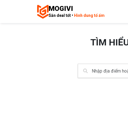
MOGIVI
Săn deal tốt •
Hình dung tổ ấm
TÌM HIỂ