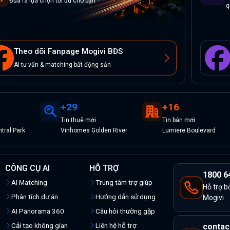
Đưa ra lựa chọn tối ưu cho bạn
q
Theo dõi Fanpage Mogivi BĐS
AI tư vấn & matching bất động sản
+
29
+
16
Tin
thuê
mới
Tin
bán
mới
tral Park
Vinhomes Golden River
Lumiere Boulevard
CÔNG CỤ AI
HỖ TRỢ
1800 6
Al Matching
Trung tâm trợ giúp
Hỗ trợ b
Phân tích dự án
Hướng dẫn sử dụng
Mogivi
AI Panorama 360
Câu hỏi thường gặp
Cải tạo không gian
Liên hệ hỗ trợ
contac