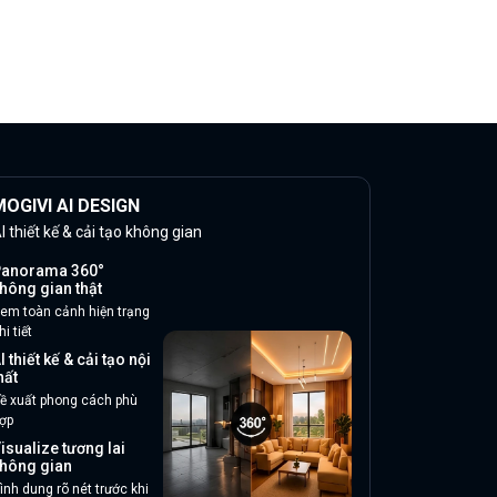
OGIVI AI DESIGN
I thiết kế & cải tạo không gian
anorama 360°
hông gian thật
em toàn cảnh hiện trạng
hi tiết
I thiết kế & cải tạo nội
hất
ề xuất phong cách phù
ợp
isualize tương lai
hông gian
ình dung rõ nét trước khi