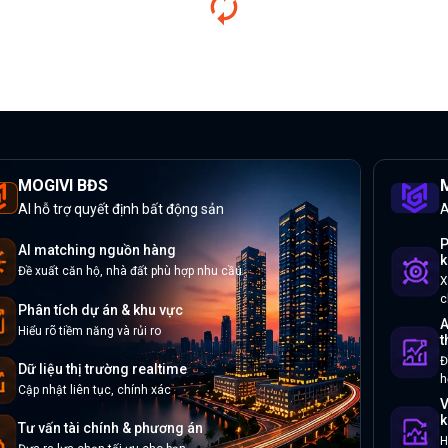
MOGIVI BĐS
M
AI hỗ trợ quyết định bất động sản
A
P
AI matching nguồn hàng
k
Đề xuất căn hộ, nhà đất phù hợp nhu cầu
X
c
Phân tích dự án & khu vực
A
Hiểu rõ tiềm năng và rủi ro
t
Đ
Dữ liệu thị trường realtime
h
Cập nhật liên tục, chính xác
V
k
Tư vấn tài chính & phương án
H