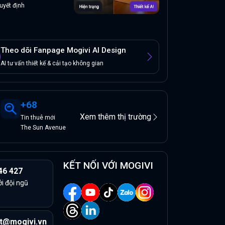
uyết định
Theo dõi Fanpage Mogivi AI Design
AI tư vấn thiết kế & cải tạo không gian
+
68
Xem thêm thị trường
Tin
thuê
mới
The Sun Avenue
KẾT NỐI VỚI MOGIVI
46 427
ởi đội ngũ
t@mogivi.vn