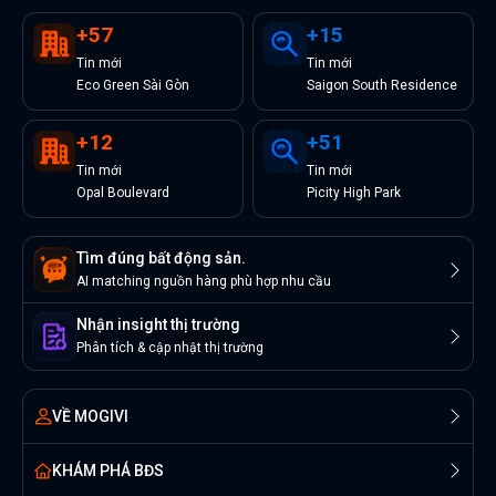
+
57
+
15
Tin
mới
Tin
mới
Eco Green Sài Gòn
Saigon South Residence
+
12
+
51
Tin
mới
Tin
mới
Opal Boulevard
Picity High Park
Tìm đúng bất động sản.
AI matching nguồn hàng phù hợp nhu cầu
Nhận insight thị trường
Phân tích & cập nhật thị trường
VỀ MOGIVI
KHÁM PHÁ BĐS