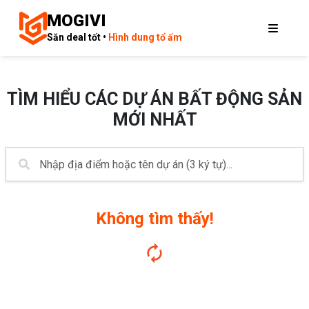
MOGIVI
Săn deal tốt •
Hình dung tổ ấm
TÌM HIỂU CÁC DỰ ÁN BẤT ĐỘNG SẢN
MỚI NHẤT
Không tìm thấy!