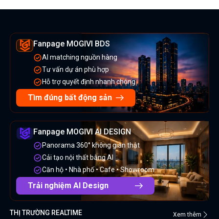
Fanpage MOGIVI BDS
AI matching nguồn hàng
Tư vấn dự án phù hợp
Hỗ trợ quyết định nhanh chóng
Tìm đúng bất động sản
Fanpage MOGIVI AI DESIGN
Panorama 360° không gian thật
Cải tạo nội thất bằng AI
Căn hộ • Nhà phố • Cafe • Showroom
Trải nghiệm AI Design
THỊ TRƯỜNG REALTIME
Xem thêm