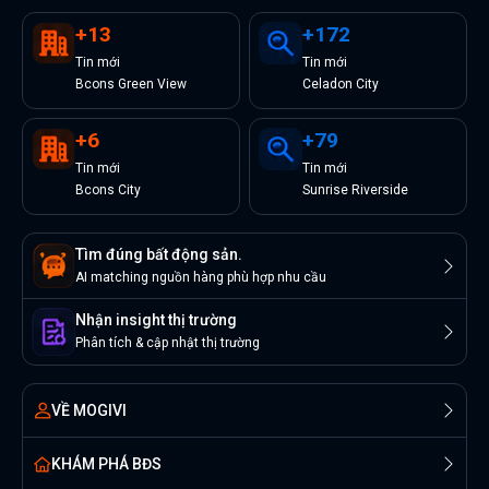
+
13
+
172
Tin
mới
Tin
mới
Bcons Green View
Celadon City
+
6
+
79
Tin
mới
Tin
mới
Bcons City
Sunrise Riverside
Tìm đúng bất động sản.
AI matching nguồn hàng phù hợp nhu cầu
Nhận insight thị trường
Phân tích & cập nhật thị trường
VỀ MOGIVI
KHÁM PHÁ BĐS