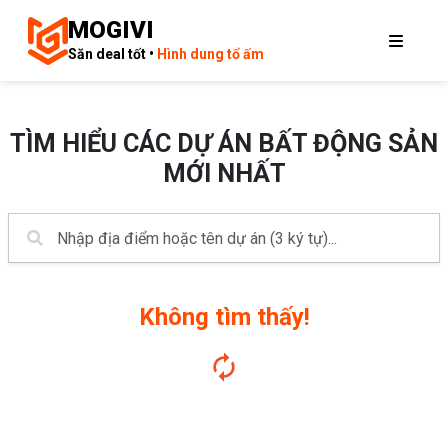
MOGIVI
Săn deal tốt •
Hình dung tổ ấm
TÌM HIỂU CÁC DỰ ÁN BẤT ĐỘNG SẢN
MỚI NHẤT
Không tìm thấy!