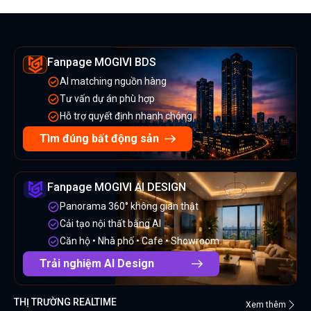
Fanpage MOGIVI BDS
AI matching nguồn hàng
Tư vấn dự án phù hợp
Hỗ trợ quyết định nhanh chóng
Tìm đúng bất động sản
Fanpage MOGIVI AI DESIGN
Panorama 360° không gian thật
Cải tạo nội thất bằng AI
Căn hộ • Nhà phố • Cafe • Showroom
Trải nghiệm AI Design
THỊ TRƯỜNG REALTIME
Xem thêm