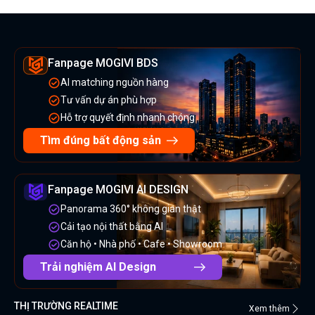
Fanpage MOGIVI BDS
AI matching nguồn hàng
Tư vấn dự án phù hợp
Hỗ trợ quyết định nhanh chóng
Tìm đúng bất động sản
Fanpage MOGIVI AI DESIGN
Panorama 360° không gian thật
Cải tạo nội thất bằng AI
Căn hộ • Nhà phố • Cafe • Showroom
Trải nghiệm AI Design
THỊ TRƯỜNG REALTIME
Xem thêm