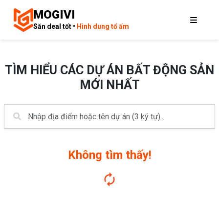
MOGIVI
Săn deal tốt •
Hình dung tổ ấm
TÌM HIỂU CÁC DỰ ÁN BẤT ĐỘNG SẢN
MỚI NHẤT
Không tìm thấy!