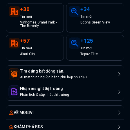
+
30
+
34
Tin
mới
Tin
mới
Vinhomes Grand Park -
Bcons Green View
The Beverly
+
57
+
125
Tin
mới
Tin
mới
Akari City
Topaz Elite
Tìm đúng bất động sản.
AI matching nguồn hàng phù hợp nhu cầu
Nhận insight thị trường
Phân tích & cập nhật thị trường
VỀ MOGIVI
KHÁM PHÁ BĐS