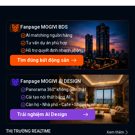
Fanpage MOGIVI BDS
AI matching nguồn hàng
Tư vấn dự án phù hợp
Hỗ trợ quyết định nhanh chóng
Tìm đúng bất động sản
Fanpage MOGIVI AI DESIGN
Panorama 360° không gian thật
Cải tạo nội thất bằng AI
Căn hộ • Nhà phố • Cafe • Showroom
Trải nghiệm AI Design
THỊ TRƯỜNG REALTIME
Xem thêm