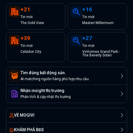
+
21
+
16
Tin
mới
Tin
mới
The Gold View
Masteri Millennium
+
39
+
27
Tin
mới
Tin
mới
Celadon City
Vinhomes Grand Park -
The Beverly Solari
Tìm đúng bất động sản.
AI matching nguồn hàng phù hợp nhu cầu
Nhận insight thị trường
Phân tích & cập nhật thị trường
VỀ MOGIVI
KHÁM PHÁ BĐS