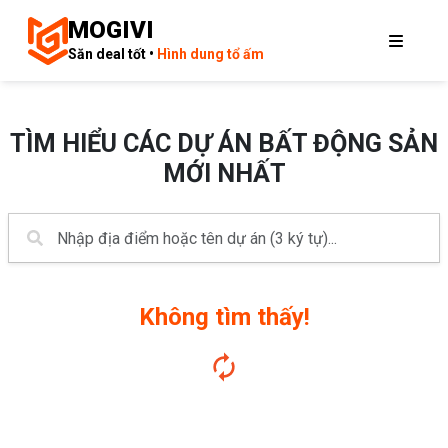
MOGIVI
Săn deal tốt •
Hình dung tổ ấm
TÌM HIỂU CÁC DỰ ÁN BẤT ĐỘNG SẢN
MỚI NHẤT
Không tìm thấy!