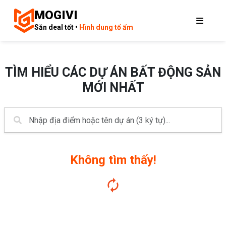
MOGIVI
Săn deal tốt •
Hình dung tổ ấm
TÌM HIỂU CÁC DỰ ÁN BẤT ĐỘNG SẢN
MỚI NHẤT
Không tìm thấy!