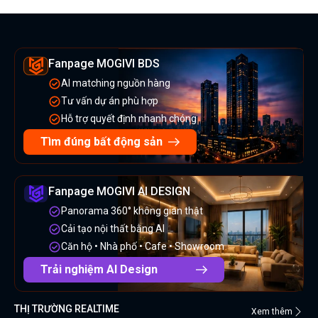
Fanpage MOGIVI BDS
AI matching nguồn hàng
Tư vấn dự án phù hợp
Hỗ trợ quyết định nhanh chóng
Tìm đúng bất động sản
Fanpage MOGIVI AI DESIGN
Panorama 360° không gian thật
Cải tạo nội thất bằng AI
Căn hộ • Nhà phố • Cafe • Showroom
Trải nghiệm AI Design
THỊ TRƯỜNG REALTIME
Xem thêm