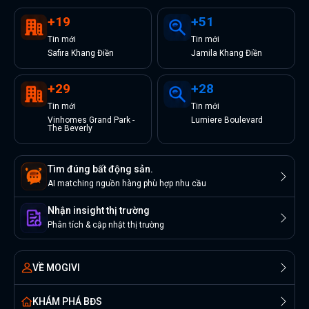
+
19
+
51
Tin
mới
Tin
mới
Safira Khang Điền
Jamila Khang Điền
+
29
+
28
Tin
mới
Tin
mới
Vinhomes Grand Park -
Lumiere Boulevard
The Beverly
Tìm đúng bất động sản.
AI matching nguồn hàng phù hợp nhu cầu
Nhận insight thị trường
Phân tích & cập nhật thị trường
VỀ MOGIVI
KHÁM PHÁ BĐS