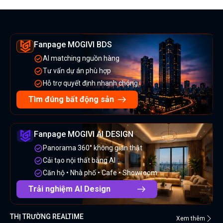
Fanpage MOGIVI BDS
AI matching nguồn hàng
Tư vấn dự án phù hợp
Hỗ trợ quyết định nhanh chóng
Tìm đúng bất động sản
Fanpage MOGIVI AI DESIGN
Panorama 360° không gian thật
Cải tạo nội thất bằng AI
Căn hộ • Nhà phố • Cafe • Showroom
Trải nghiệm AI Design
THỊ TRƯỜNG REALTIME
Xem thêm