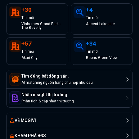
+
30
+
4
Tin
mới
Tin
mới
Vinhomes Grand Park -
Ascent Lakeside
The Beverly
+
57
+
34
Tin
mới
Tin
mới
Akari City
Bcons Green View
Tìm đúng bất động sản.
AI matching nguồn hàng phù hợp nhu cầu
Nhận insight thị trường
Phân tích & cập nhật thị trường
VỀ MOGIVI
KHÁM PHÁ BĐS