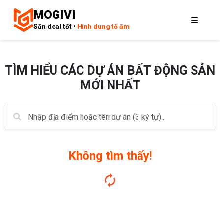
MOGIVI
Săn deal tốt •
Hình dung tổ ấm
TÌM HIỂU CÁC DỰ ÁN BẤT ĐỘNG SẢN
MỚI NHẤT
Không tìm thấy!