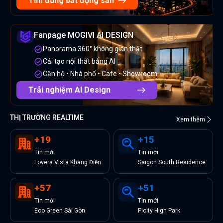
Tìm đúng bất động sản
Fanpage MOGIVI AI DESIGN
Panorama 360° không gian thật
Cải tạo nội thất bằng AI
Căn hộ • Nhà phố • Cafe • Showroom
Trải nghiệm AI Design
THỊ TRƯỜNG REALTIME
Xem thêm
+
19
+
15
Tin
mới
Tin
mới
Lovera Vista Khang Điền
Saigon South Residence
+
57
+
51
Tin
mới
Tin
mới
Eco Green Sài Gòn
Picity High Park