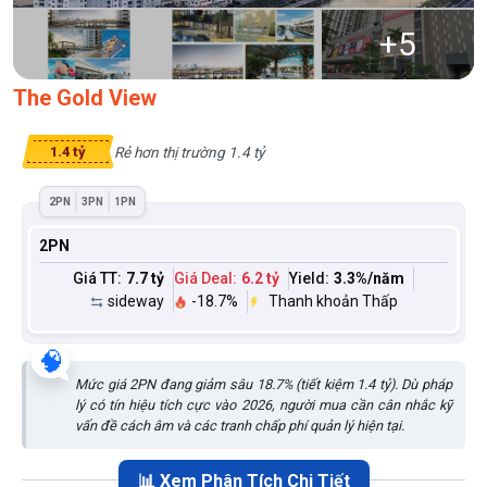
+
5
The Gold View
Rẻ hơn thị trường 1.4 tỷ
1.4 tỷ
2PN
3PN
1PN
2PN
Giá TT:
7.7 tỷ
Giá Deal:
6.2 tỷ
Yield:
3.3
%/năm
sideway
-18.7%
Thanh khoản Thấp
🧠
Mức giá 2PN đang giảm sâu 18.7% (tiết kiệm 1.4 tỷ). Dù pháp
lý có tín hiệu tích cực vào 2026, người mua cần cân nhắc kỹ
vấn đề cách âm và các tranh chấp phí quản lý hiện tại.
📊 Xem Phân Tích Chi Tiết