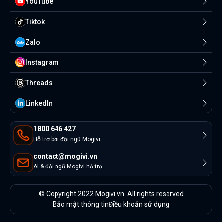
YouTube
Tiktok
Zalo
Instagram
Threads
Linkedln
1800 646 427
Hỗ trợ bởi đội ngũ Mogivi
contact@mogivi.vn
AI & đội ngũ Mogivi hỗ trợ
© Copyright 2022 Mogivi.vn. All rights reserved
Bảo mật thông tin
Điều khoản sử dụng