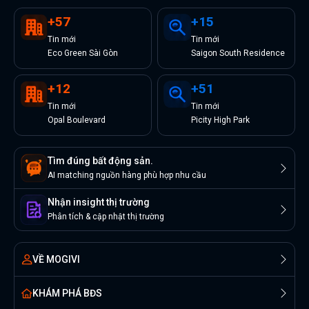
+
57
+
15
Tin
mới
Tin
mới
Eco Green Sài Gòn
Saigon South Residence
+
12
+
51
Tin
mới
Tin
mới
Opal Boulevard
Picity High Park
Tìm đúng bất động sản.
AI matching nguồn hàng phù hợp nhu cầu
Nhận insight thị trường
Phân tích & cập nhật thị trường
VỀ MOGIVI
KHÁM PHÁ BĐS