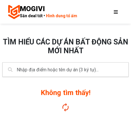
MOGIVI
Săn deal tốt •
Hình dung tổ ấm
TÌM HIỂU CÁC DỰ ÁN BẤT ĐỘNG SẢN
MỚI NHẤT
Không tìm thấy!