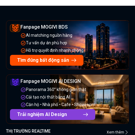
Fanpage MOGIVI BDS
AI matching nguồn hàng
Tư vấn dự án phù hợp
Hỗ trợ quyết định nhanh chóng
Tìm đúng bất động sản
Fanpage MOGIVI AI DESIGN
Panorama 360° không gian thật
Cải tạo nội thất bằng AI
Căn hộ • Nhà phố • Cafe • Showroom
Trải nghiệm AI Design
THỊ TRƯỜNG REALTIME
Xem thêm