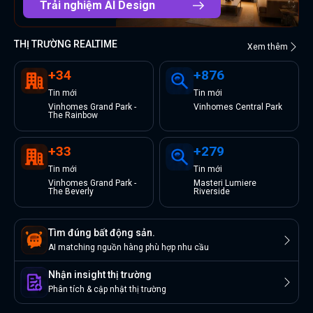
Trải nghiệm AI Design
THỊ TRƯỜNG REALTIME
Xem thêm
+
34
+
876
Tin
mới
Tin
mới
Vinhomes Grand Park -
Vinhomes Central Park
The Rainbow
+
33
+
279
Tin
mới
Tin
mới
Vinhomes Grand Park -
Masteri Lumiere
The Beverly
Riverside
Tìm đúng bất động sản.
AI matching nguồn hàng phù hợp nhu cầu
Nhận insight thị trường
Phân tích & cập nhật thị trường