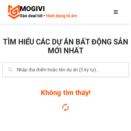
MOGIVI
Săn deal tốt •
Hình dung tổ ấm
TÌM HIỂU CÁC DỰ ÁN BẤT ĐỘNG SẢN
MỚI NHẤT
Không tìm thấy!