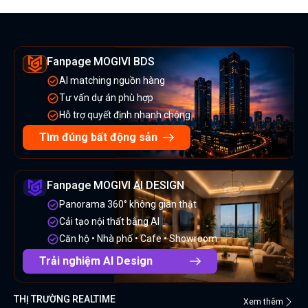
Fanpage MOGIVI BDS
AI matching nguồn hàng
Tư vấn dự án phù hợp
Hỗ trợ quyết định nhanh chóng
Tìm đúng bất động sản
Fanpage MOGIVI AI DESIGN
Panorama 360° không gian thật
Cải tạo nội thất bằng AI
Căn hộ • Nhà phố • Cafe • Showroom
Trải nghiệm AI Design
THỊ TRƯỜNG REALTIME
Xem thêm