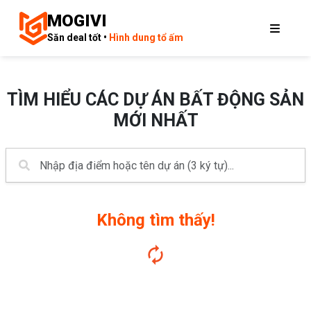
MOGIVI
Săn deal tốt •
Hình dung tổ ấm
TÌM HIỂU CÁC DỰ ÁN BẤT ĐỘNG SẢN
MỚI NHẤT
Không tìm thấy!