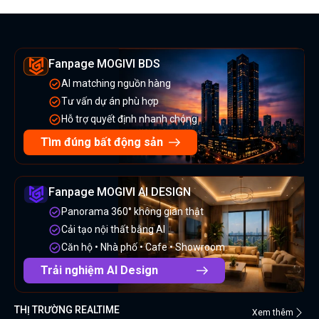
Fanpage MOGIVI BDS
AI matching nguồn hàng
Tư vấn dự án phù hợp
Hỗ trợ quyết định nhanh chóng
Tìm đúng bất động sản
Fanpage MOGIVI AI DESIGN
Panorama 360° không gian thật
Cải tạo nội thất bằng AI
Căn hộ • Nhà phố • Cafe • Showroom
Trải nghiệm AI Design
THỊ TRƯỜNG REALTIME
Xem thêm