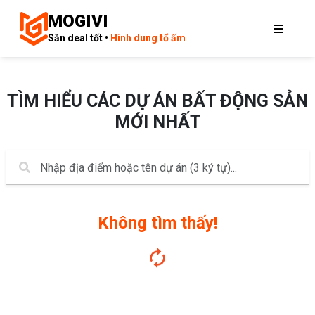
MOGIVI
Săn deal tốt •
Hình dung tổ ấm
TÌM HIỂU CÁC DỰ ÁN BẤT ĐỘNG SẢN
MỚI NHẤT
Không tìm thấy!