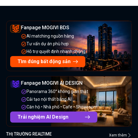
Fanpage MOGIVI BDS
AI matching nguồn hàng
Tư vấn dự án phù hợp
Hỗ trợ quyết định nhanh chóng
Tìm đúng bất động sản
Fanpage MOGIVI AI DESIGN
Panorama 360° không gian thật
Cải tạo nội thất bằng AI
Căn hộ • Nhà phố • Cafe • Showroom
Trải nghiệm AI Design
THỊ TRƯỜNG REALTIME
Xem thêm