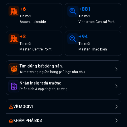
+
6
+
881
Tin
mới
Tin
mới
Ascent Lakeside
Vinhomes Central Park
+
3
+
94
Tin
mới
Tin
mới
Masteri Centre Point
Masteri Thảo Điền
Tìm đúng bất động sản.
AI matching nguồn hàng phù hợp nhu cầu
Nhận insight thị trường
Phân tích & cập nhật thị trường
VỀ MOGIVI
KHÁM PHÁ BĐS