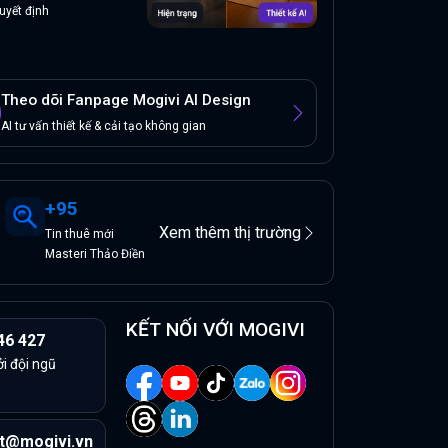
uyết định
Theo dõi Fanpage Mogivi AI Design
AI tư vấn thiết kế & cải tạo không gian
+
95
Xem thêm thị trường
Tin
thuê
mới
Masteri Thảo Điền
KẾT NỐI VỚI MOGIVI
46 427
ởi đội ngũ
t@mogivi.vn