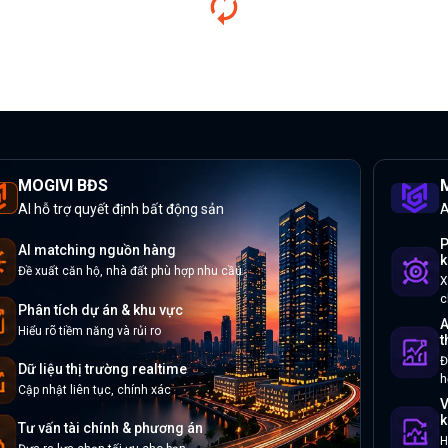
MOGIVI BĐS
M
AI hỗ trợ quyết định bất động sản
A
P
AI matching nguồn hàng
k
Đề xuất căn hộ, nhà đất phù hợp nhu cầu
X
c
Phân tích dự án & khu vực
A
Hiểu rõ tiềm năng và rủi ro
t
Đ
Dữ liệu thị trường realtime
h
Cập nhật liên tục, chính xác
V
k
Tư vấn tài chính & phương án
H