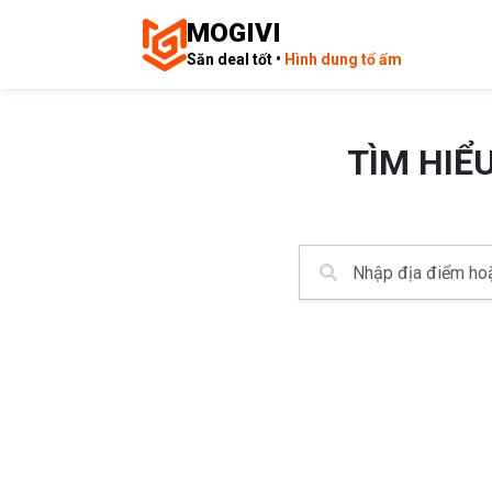
MOGIVI
Săn deal tốt •
Hình dung tổ ấm
TÌM HIỂ