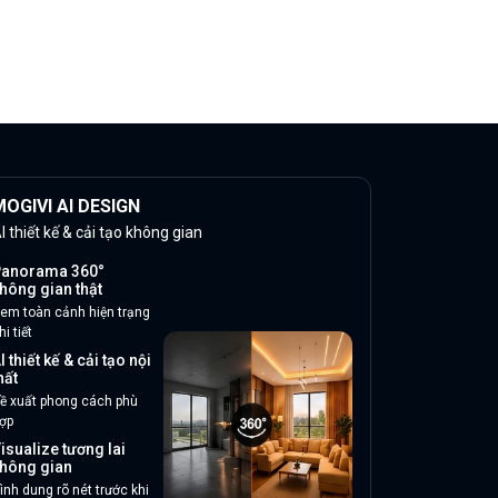
OGIVI AI DESIGN
I thiết kế & cải tạo không gian
anorama 360°
hông gian thật
em toàn cảnh hiện trạng
hi tiết
I thiết kế & cải tạo nội
hất
ề xuất phong cách phù
ợp
isualize tương lai
hông gian
ình dung rõ nét trước khi