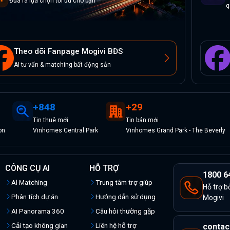
Đưa ra lựa chọn tối ưu cho bạn
q
Theo dõi Fanpage Mogivi BĐS
AI tư vấn & matching bất động sản
+
848
+
29
Tin
thuê
mới
Tin
bán
mới
òn
Vinhomes Central Park
Vinhomes Grand Park - The Beverly
CÔNG CỤ AI
HỖ TRỢ
1800 6
Al Matching
Trung tâm trợ giúp
Hỗ trợ b
Phân tích dự án
Hướng dẫn sử dụng
Mogivi
AI Panorama 360
Câu hỏi thường gặp
Cải tạo không gian
Liên hệ hỗ trợ
contac