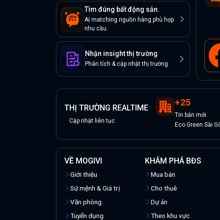
Tìm đúng bất động sản.
AI matching nguồn hàng phù hợp
nhu cầu
Nhận insight thị trường
Phân tích & cập nhật thị trường
+
25
THỊ TRƯỜNG REALTIME
Tin
bán
mới
Cập nhật liên tục
Eco Green Sài G
VỀ MOGIVI
KHÁM PHÁ BĐS
Giới thiệu
Mua bán
Sứ mệnh & Giá trị
Cho thuê
Văn phòng
Dự án
Tuyển dụng
Theo khu vực