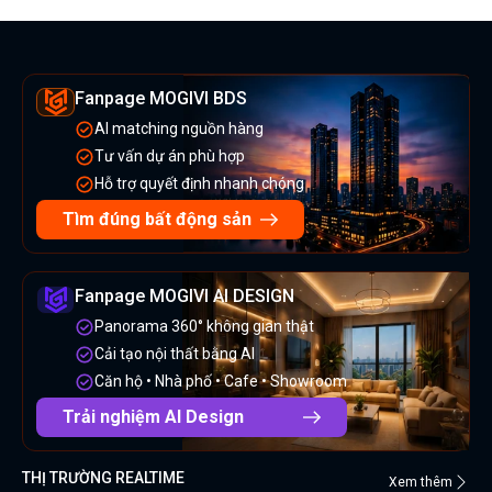
Fanpage MOGIVI BDS
AI matching nguồn hàng
Tư vấn dự án phù hợp
Hỗ trợ quyết định nhanh chóng
Tìm đúng bất động sản
Fanpage MOGIVI AI DESIGN
Panorama 360° không gian thật
Cải tạo nội thất bằng AI
Căn hộ • Nhà phố • Cafe • Showroom
Trải nghiệm AI Design
THỊ TRƯỜNG REALTIME
Xem thêm