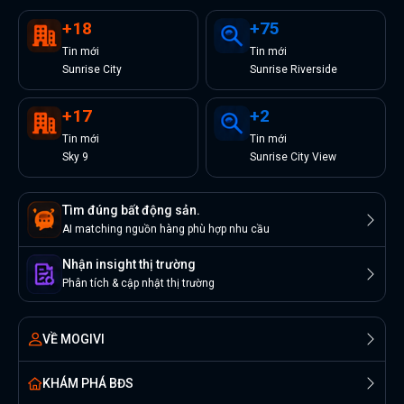
+
18
+
75
Tin
mới
Tin
mới
Sunrise City
Sunrise Riverside
+
17
+
2
Tin
mới
Tin
mới
Sky 9
Sunrise City View
Tìm đúng bất động sản.
AI matching nguồn hàng phù hợp nhu cầu
Nhận insight thị trường
Phân tích & cập nhật thị trường
VỀ MOGIVI
KHÁM PHÁ BĐS