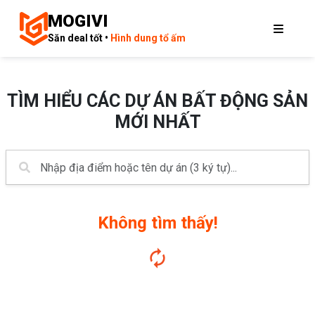
MOGIVI
Săn deal tốt •
Hình dung tổ ấm
TÌM HIỂU CÁC DỰ ÁN BẤT ĐỘNG SẢN
MỚI NHẤT
Không tìm thấy!