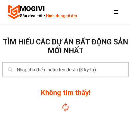
MOGIVI
Săn deal tốt •
Hình dung tổ ấm
TÌM HIỂU CÁC DỰ ÁN BẤT ĐỘNG SẢN
MỚI NHẤT
Không tìm thấy!