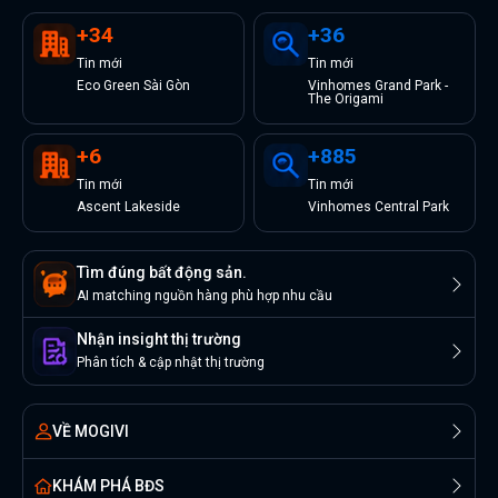
+
34
+
36
Tin
mới
Tin
mới
Eco Green Sài Gòn
Vinhomes Grand Park -
The Origami
+
6
+
885
Tin
mới
Tin
mới
Ascent Lakeside
Vinhomes Central Park
Tìm đúng bất động sản.
AI matching nguồn hàng phù hợp nhu cầu
Nhận insight thị trường
Phân tích & cập nhật thị trường
VỀ MOGIVI
KHÁM PHÁ BĐS