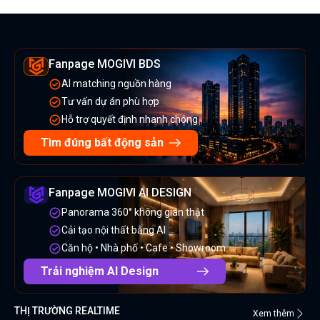
Fanpage MOGIVI BDS
AI matching nguồn hàng
Tư vấn dự án phù hợp
Hỗ trợ quyết định nhanh chóng
Tìm đúng bất động sản
Fanpage MOGIVI AI DESIGN
Panorama 360° không gian thật
Cải tạo nội thất bằng AI
Căn hộ • Nhà phố • Cafe • Showroom
Trải nghiệm AI Design
THỊ TRƯỜNG REALTIME
Xem thêm