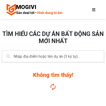
MOGIVI
Săn deal tốt •
Hình dung tổ ấm
TÌM HIỂU CÁC DỰ ÁN BẤT ĐỘNG SẢN
MỚI NHẤT
Không tìm thấy!