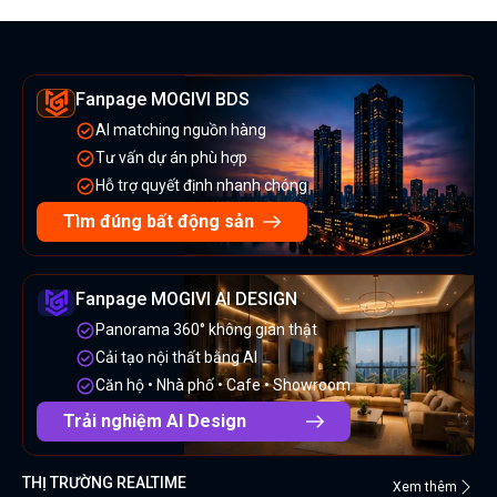
Fanpage MOGIVI BDS
AI matching nguồn hàng
Tư vấn dự án phù hợp
Hỗ trợ quyết định nhanh chóng
Tìm đúng bất động sản
Fanpage MOGIVI AI DESIGN
Panorama 360° không gian thật
Cải tạo nội thất bằng AI
Căn hộ • Nhà phố • Cafe • Showroom
Trải nghiệm AI Design
THỊ TRƯỜNG REALTIME
Xem thêm