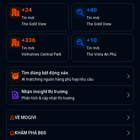
+
24
+
40
Tin
mới
Tin
mới
The Gold View
The Gold View
+
336
+
10
Tin
mới
Tin
mới
Vinhomes Central Park
The Vista An Phú
Tìm đúng bất động sản.
AI matching nguồn hàng phù hợp nhu cầu
Nhận insight thị trường
Phân tích & cập nhật thị trường
VỀ MOGIVI
KHÁM PHÁ BĐS