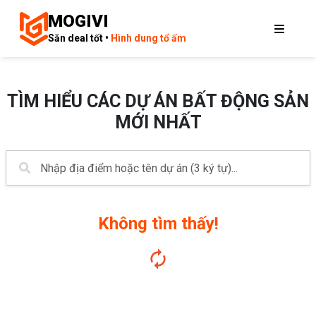
MOGIVI
Săn deal tốt •
Hình dung tổ ấm
TÌM HIỂU CÁC DỰ ÁN BẤT ĐỘNG SẢN
MỚI NHẤT
Không tìm thấy!