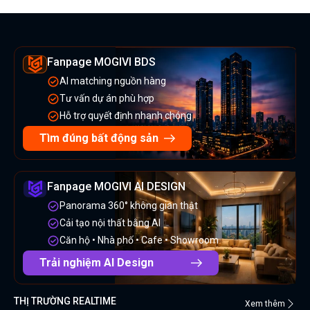
Fanpage MOGIVI BDS
AI matching nguồn hàng
Tư vấn dự án phù hợp
Hỗ trợ quyết định nhanh chóng
Tìm đúng bất động sản
Fanpage MOGIVI AI DESIGN
Panorama 360° không gian thật
Cải tạo nội thất bằng AI
Căn hộ • Nhà phố • Cafe • Showroom
Trải nghiệm AI Design
THỊ TRƯỜNG REALTIME
Xem thêm