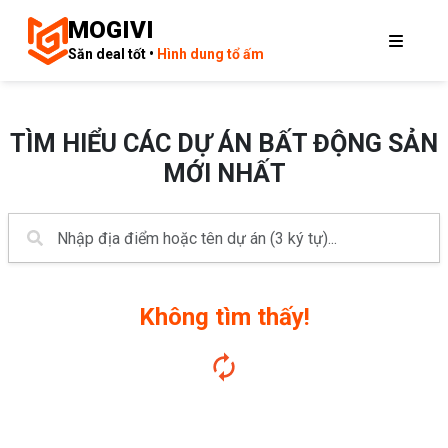
MOGIVI
Săn deal tốt •
Hình dung tổ ấm
TÌM HIỂU CÁC DỰ ÁN BẤT ĐỘNG SẢN
MỚI NHẤT
Không tìm thấy!