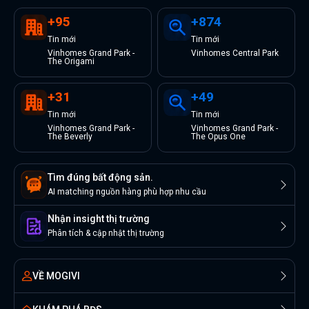
+
95
+
874
Tin
mới
Tin
mới
Vinhomes Grand Park -
Vinhomes Central Park
The Origami
+
31
+
49
Tin
mới
Tin
mới
Vinhomes Grand Park -
Vinhomes Grand Park -
The Beverly
The Opus One
Tìm đúng bất động sản.
AI matching nguồn hàng phù hợp nhu cầu
Nhận insight thị trường
Phân tích & cập nhật thị trường
VỀ MOGIVI