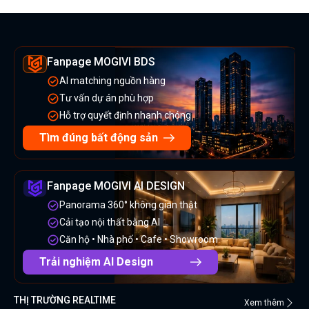
Fanpage MOGIVI BDS
AI matching nguồn hàng
Tư vấn dự án phù hợp
Hỗ trợ quyết định nhanh chóng
Tìm đúng bất động sản
Fanpage MOGIVI AI DESIGN
Panorama 360° không gian thật
Cải tạo nội thất bằng AI
Căn hộ • Nhà phố • Cafe • Showroom
Trải nghiệm AI Design
THỊ TRƯỜNG REALTIME
Xem thêm