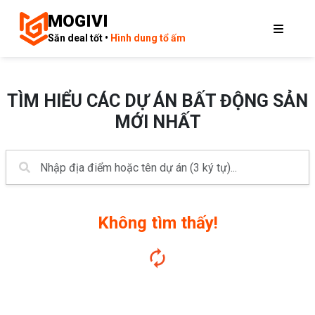
MOGIVI
Săn deal tốt •
Hình dung tổ ấm
TÌM HIỂU CÁC DỰ ÁN BẤT ĐỘNG SẢN
MỚI NHẤT
Không tìm thấy!