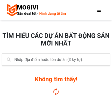
MOGIVI
Săn deal tốt •
Hình dung tổ ấm
TÌM HIỂU CÁC DỰ ÁN BẤT ĐỘNG SẢN
MỚI NHẤT
Không tìm thấy!