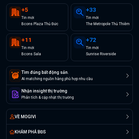
+
5
+
33
Tin
mới
Tin
mới
Bcons Plaza Thủ Đức
The Metropole Thủ Thiêm
+
11
+
72
Tin
mới
Tin
mới
Bcons Sala
Sunrise Riverside
Tìm đúng bất động sản.
AI matching nguồn hàng phù hợp nhu cầu
Nhận insight thị trường
Phân tích & cập nhật thị trường
VỀ MOGIVI
KHÁM PHÁ BĐS