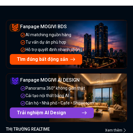
Fanpage MOGIVI BDS
AI matching nguồn hàng
Tư vấn dự án phù hợp
Hỗ trợ quyết định nhanh chóng
Tìm đúng bất động sản
Fanpage MOGIVI AI DESIGN
Panorama 360° không gian thật
Cải tạo nội thất bằng AI
Căn hộ • Nhà phố • Cafe • Showroom
Trải nghiệm AI Design
THỊ TRƯỜNG REALTIME
Xem thêm