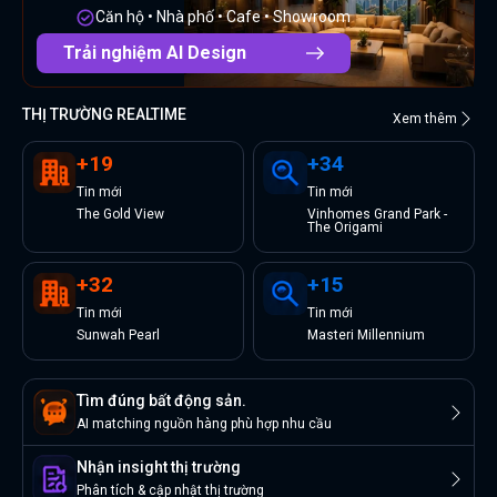
Căn hộ • Nhà phố • Cafe • Showroom
Trải nghiệm AI Design
THỊ TRƯỜNG REALTIME
Xem thêm
+
19
+
34
Tin
mới
Tin
mới
The Gold View
Vinhomes Grand Park -
The Origami
+
32
+
15
Tin
mới
Tin
mới
Sunwah Pearl
Masteri Millennium
Tìm đúng bất động sản.
AI matching nguồn hàng phù hợp nhu cầu
Nhận insight thị trường
Phân tích & cập nhật thị trường