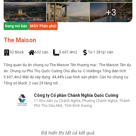
+
3
Đang mở bán
MGV Phân phối
The Maison
02 block
632 căn
5.607,4m2
Từ 1.28 tỷ/ căn
Tổng quan dự án chung cư The Maison Tên thương mại:: The Maison Tên dự
án: Chung cư Phú Thọ Quốc Cường Chủ đầu tư: C Holdings Tổng diện tích:
5.607,4m2 Mật độ xây dựng: 44,44% Loại hình sản phẩm: Căn hộ chung cư
Tổng số block: 2 cao 29 tầng nổi ...
Công ty Cổ phần Chánh Nghĩa Quốc Cường
11 Khu dân cư Chánh Nghĩa, Phường Chánh Nghĩa, Thành
Phố Thủ Dầu Một, Tỉnh Bình Dương
Đã hiển thị tất cả kết quả.