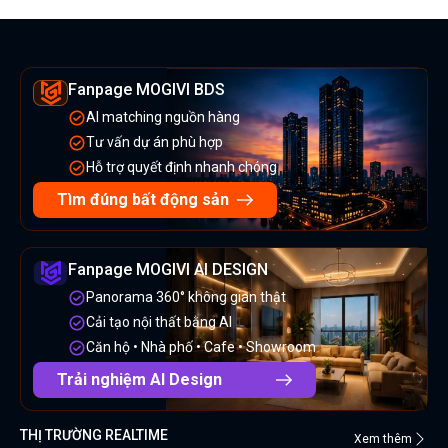
Fanpage MOGIVI BDS
AI matching nguồn hàng
Tư vấn dự án phù hợp
Hỗ trợ quyết định nhanh chóng
Tìm đúng bất động sản
Fanpage MOGIVI AI DESIGN
Panorama 360° không gian thật
Cải tạo nội thất bằng AI
Căn hộ • Nhà phố • Cafe • Showroom
Trải nghiệm AI Design
THỊ TRƯỜNG REALTIME
Xem thêm