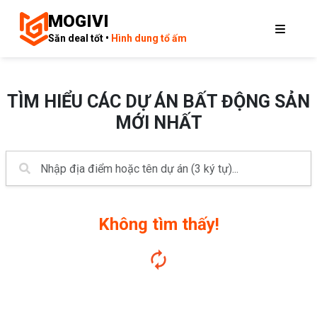
MOGIVI
Săn deal tốt •
Hình dung tổ ấm
TÌM HIỂU CÁC DỰ ÁN BẤT ĐỘNG SẢN
MỚI NHẤT
Không tìm thấy!