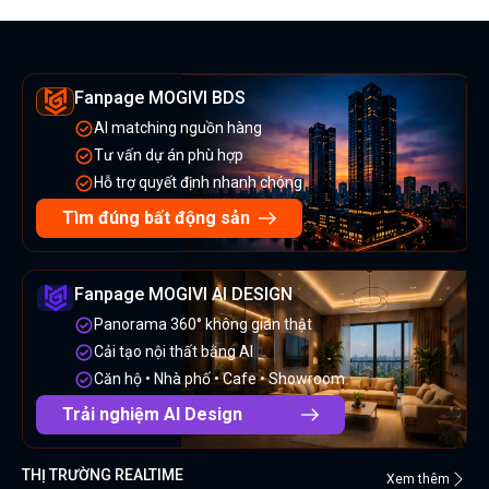
Fanpage MOGIVI BDS
AI matching nguồn hàng
Tư vấn dự án phù hợp
Hỗ trợ quyết định nhanh chóng
Tìm đúng bất động sản
Fanpage MOGIVI AI DESIGN
Panorama 360° không gian thật
Cải tạo nội thất bằng AI
Căn hộ • Nhà phố • Cafe • Showroom
Trải nghiệm AI Design
THỊ TRƯỜNG REALTIME
Xem thêm