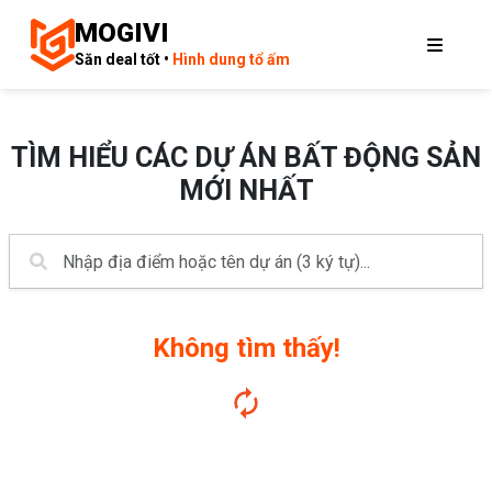
MOGIVI
Săn deal tốt •
Hình dung tổ ấm
TÌM HIỂU CÁC DỰ ÁN BẤT ĐỘNG SẢN
MỚI NHẤT
Không tìm thấy!