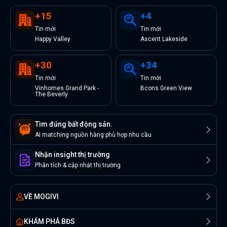
+
15
+
4
Tin
mới
Tin
mới
Happy Valley
Ascent Lakeside
+
30
+
34
Tin
mới
Tin
mới
Vinhomes Grand Park -
Bcons Green View
The Beverly
Tìm đúng bất động sản.
AI matching nguồn hàng phù hợp nhu cầu
Nhận insight thị trường
Phân tích & cập nhật thị trường
VỀ MOGIVI
KHÁM PHÁ BĐS