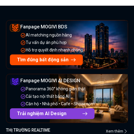
Fanpage MOGIVI BDS
AI matching nguồn hàng
Tư vấn dự án phù hợp
Hỗ trợ quyết định nhanh chóng
Tìm đúng bất động sản
Fanpage MOGIVI AI DESIGN
Panorama 360° không gian thật
Cải tạo nội thất bằng AI
Căn hộ • Nhà phố • Cafe • Showroom
Trải nghiệm AI Design
THỊ TRƯỜNG REALTIME
Xem thêm