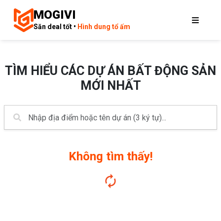
MOGIVI
Săn deal tốt •
Hình dung tổ ấm
TÌM HIỂU CÁC DỰ ÁN BẤT ĐỘNG SẢN
MỚI NHẤT
Không tìm thấy!