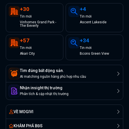
+
30
+
4
Tin
mới
Tin
mới
Vinhomes Grand Park -
Ascent Lakeside
The Beverly
+
57
+
34
Tin
mới
Tin
mới
Akari City
Bcons Green View
Tìm đúng bất động sản.
AI matching nguồn hàng phù hợp nhu cầu
Nhận insight thị trường
Phân tích & cập nhật thị trường
VỀ MOGIVI
KHÁM PHÁ BĐS