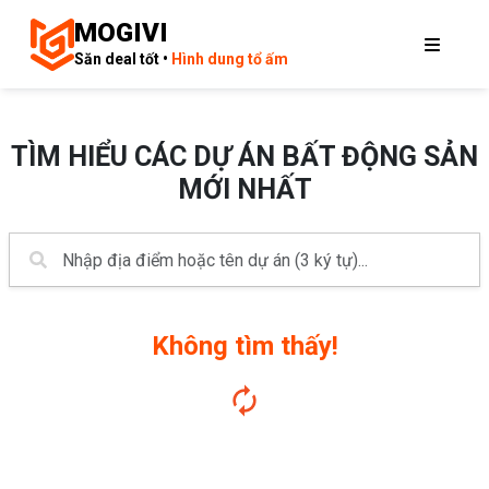
MOGIVI
Săn deal tốt •
Hình dung tổ ấm
TÌM HIỂU CÁC DỰ ÁN BẤT ĐỘNG SẢN
MỚI NHẤT
Không tìm thấy!