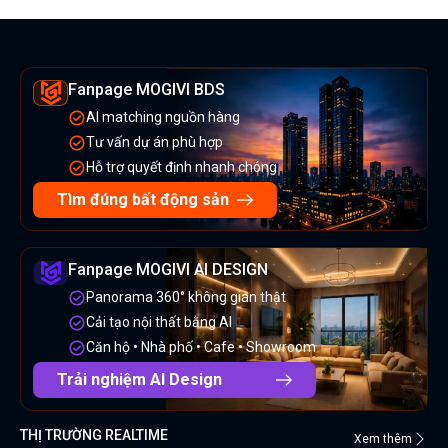
Fanpage MOGIVI BDS
AI matching nguồn hàng
Tư vấn dự án phù hợp
Hỗ trợ quyết định nhanh chóng
Tìm đúng bất động sản
Fanpage MOGIVI AI DESIGN
Panorama 360° không gian thật
Cải tạo nội thất bằng AI
Căn hộ • Nhà phố • Cafe • Showroom
Trải nghiệm AI Design
THỊ TRƯỜNG REALTIME
Xem thêm