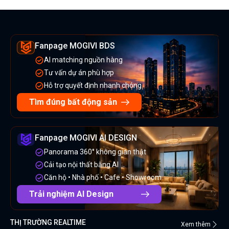
Fanpage MOGIVI BDS
AI matching nguồn hàng
Tư vấn dự án phù hợp
Hỗ trợ quyết định nhanh chóng
Tìm đúng bất động sản
Fanpage MOGIVI AI DESIGN
Panorama 360° không gian thật
Cải tạo nội thất bằng AI
Căn hộ • Nhà phố • Cafe • Showroom
Trải nghiệm AI Design
THỊ TRƯỜNG REALTIME
Xem thêm