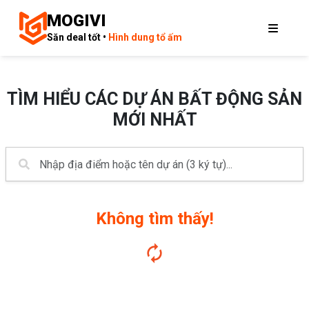
MOGIVI
Săn deal tốt •
Hình dung tổ ấm
TÌM HIỂU CÁC DỰ ÁN BẤT ĐỘNG SẢN
MỚI NHẤT
Không tìm thấy!