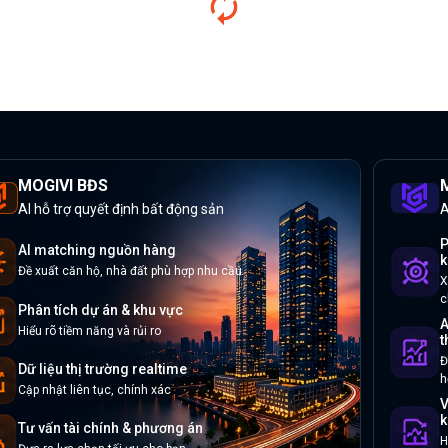
MOGIVI BĐS
M
AI hỗ trợ quyết định bất động sản
A
P
AI matching nguồn hàng
k
Đề xuất căn hộ, nhà đất phù hợp nhu cầu
X
c
Phân tích dự án & khu vực
A
Hiểu rõ tiềm năng và rủi ro
t
Đ
Dữ liệu thị trường realtime
h
Cập nhật liên tục, chính xác
V
k
Tư vấn tài chính & phương án
H