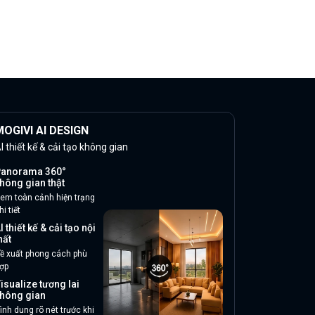
OGIVI AI DESIGN
I thiết kế & cải tạo không gian
anorama 360°
hông gian thật
em toàn cảnh hiện trạng
hi tiết
I thiết kế & cải tạo nội
hất
ề xuất phong cách phù
ợp
isualize tương lai
hông gian
ình dung rõ nét trước khi