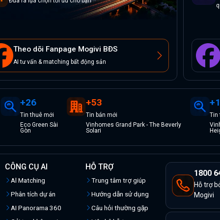
Đưa ra lựa chọn tối ưu cho bạn
q
Theo dõi Fanpage Mogivi BĐS
AI tư vấn & matching bất động sản
+
26
+
53
+
Tin
thuê
mới
Tin
bán
mới
Tin
Eco Green Sài
Vinhomes Grand Park - The Beverly
Vin
Gòn
Solari
Hei
CÔNG CỤ AI
HỖ TRỢ
1800 6
Al Matching
Trung tâm trợ giúp
Hỗ trợ b
Phân tích dự án
Hướng dẫn sử dụng
Mogivi
AI Panorama 360
Câu hỏi thường gặp