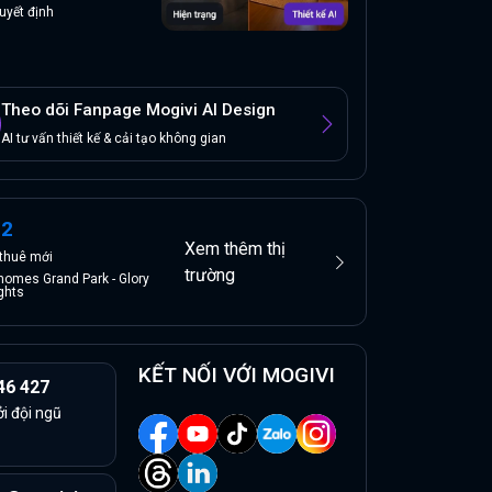
uyết định
Theo dõi Fanpage Mogivi AI Design
AI tư vấn thiết kế & cải tạo không gian
12
Xem thêm thị
thuê
mới
trường
homes Grand Park - Glory
ghts
KẾT NỐI VỚI MOGIVI
46 427
ởi đội ngũ