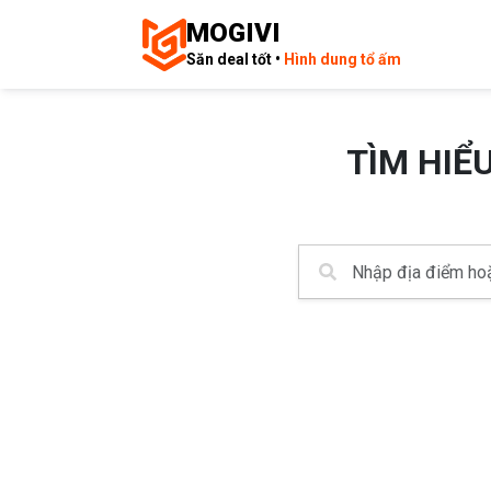
MOGIVI
Săn deal tốt •
Hình dung tổ ấm
TÌM HIỂ