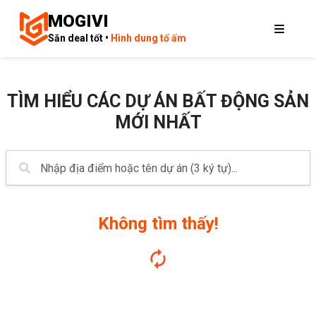
MOGIVI
Săn deal tốt •
Hình dung tổ ấm
TÌM HIỂU CÁC DỰ ÁN BẤT ĐỘNG SẢN
MỚI NHẤT
Không tìm thấy!