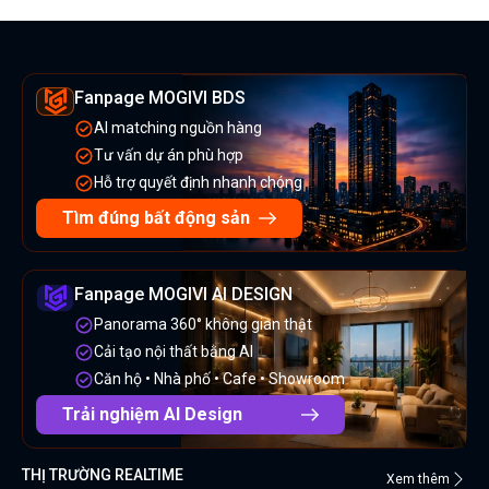
Fanpage MOGIVI BDS
AI matching nguồn hàng
Tư vấn dự án phù hợp
Hỗ trợ quyết định nhanh chóng
Tìm đúng bất động sản
Fanpage MOGIVI AI DESIGN
Panorama 360° không gian thật
Cải tạo nội thất bằng AI
Căn hộ • Nhà phố • Cafe • Showroom
Trải nghiệm AI Design
THỊ TRƯỜNG REALTIME
Xem thêm