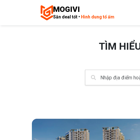
MOGIVI
Săn deal tốt •
Hình dung tổ ấm
TÌM HIỂ