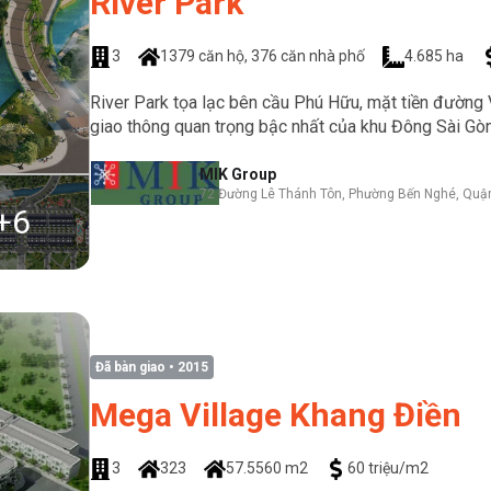
River Park
3
1379 căn hộ, 376 căn nhà phố
4.685 ha
River Park tọa lạc bên cầu Phú Hữu, mặt tiền đường 
giao thông quan trọng bậc nhất của khu Đông Sài Gòn
MIK Group
72 Đường Lê Thánh Tôn, Phường Bến Nghé, Quận
+
6
Đã bàn giao
• 2015
Mega Village Khang Điền
3
323
57.5560 m2
60 triệu/m2