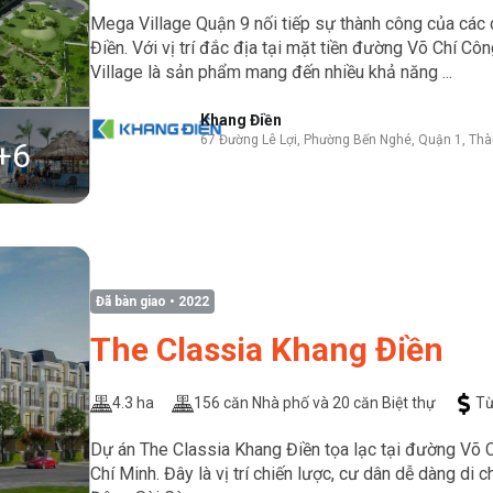
Mega Village Quận 9 nối tiếp sự thành công của các
Điền. Với vị trí đắc địa tại mặt tiền đường Võ Chí C
Village là sản phẩm mang đến nhiều khả năng ...
Khang Điền
67 Đường Lê Lợi, Phường Bến Nghé, Quận 1, Thà
+
6
Đã bàn giao
• 2022
The Classia Khang Điền
4.3 ha
156 căn Nhà phố và 20 căn Biệt thự
Từ
Dự án The Classia Khang Điền tọa lạc tại đường Võ
Chí Minh. Đây là vị trí chiến lược, cư dân dễ dàng di 