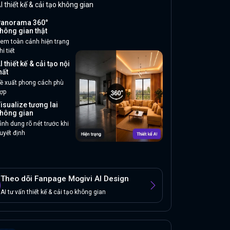
I thiết kế & cải tạo không gian
anorama 360°
hông gian thật
em toàn cảnh hiện trạng
hi tiết
I thiết kế & cải tạo nội
hất
ề xuất phong cách phù
ợp
isualize tương lai
hông gian
ình dung rõ nét trước khi
uyết định
Theo dõi Fanpage Mogivi AI Design
AI tư vấn thiết kế & cải tạo không gian