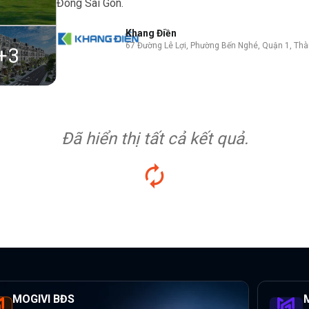
Đông Sài Gòn.
Khang Điền
67 Đường Lê Lợi, Phường Bến Nghé, Quận 1, Thà
+
3
Đã hiển thị tất cả kết quả.
MOGIVI BĐS
M