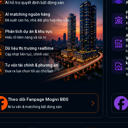
AI hỗ trợ quyết định bất động sản
A
P
AI matching nguồn hàng
k
Đề xuất căn hộ, nhà đất phù hợp nhu cầu
X
c
Phân tích dự án & khu vực
A
Hiểu rõ tiềm năng và rủi ro
t
Đ
Dữ liệu thị trường realtime
h
Cập nhật liên tục, chính xác
V
k
Tư vấn tài chính & phương án
H
Đưa ra lựa chọn tối ưu cho bạn
q
Theo dõi Fanpage Mogivi BĐS
AI tư vấn & matching bất động sản