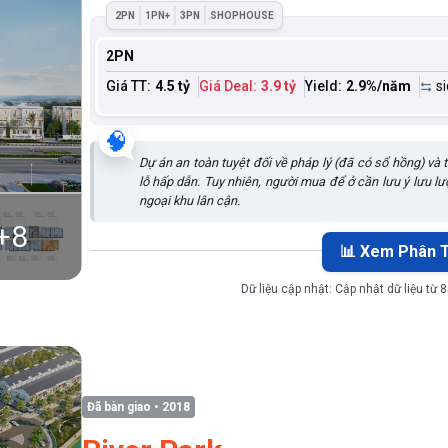
2PN
1PN+
3PN
SHOPHOUSE
2PN
Giá TT:
4.5 tỷ
Giá Deal:
3.9 tỷ
Yield:
2.9
%/năm
s
🧠
Dự án an toàn tuyệt đối về pháp lý (đã có sổ hồng) và 
lỗ hấp dẫn. Tuy nhiên, người mua để ở cần lưu ý lưu lư
ngoại khu lân cận.
+
8
📊 Xem Phân T
Dữ liệu cập nhật:
Cập nhật dữ liệu từ 
Đã bàn giao
• 2018