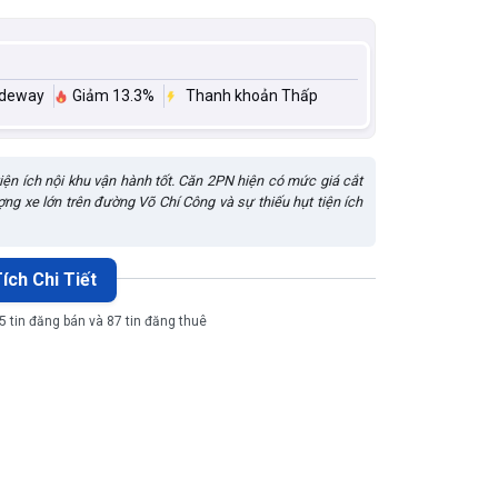
ideway
Giảm 13.3%
Thanh khoản Thấp
tiện ích nội khu vận hành tốt. Căn 2PN hiện có mức giá cắt
ợng xe lớn trên đường Võ Chí Công và sự thiếu hụt tiện ích
ích Chi Tiết
85 tin đăng bán và 87 tin đăng thuê