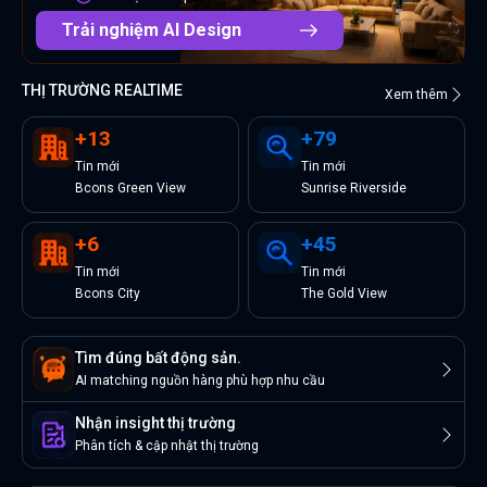
Trải nghiệm AI Design
THỊ TRƯỜNG REALTIME
Xem thêm
+
13
+
79
Tin
mới
Tin
mới
Bcons Green View
Sunrise Riverside
+
6
+
45
Tin
mới
Tin
mới
Bcons City
The Gold View
Tìm đúng bất động sản.
AI matching nguồn hàng phù hợp nhu cầu
Nhận insight thị trường
Phân tích & cập nhật thị trường