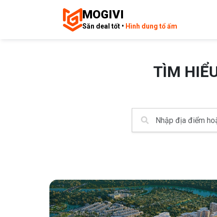
MOGIVI
Săn deal tốt •
Hình dung tổ ấm
TÌM HIỂ