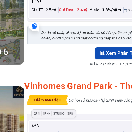
1PN+
Giá TT:
2.5 tỷ
Giá Deal:
2.4 tỷ
Yield:
3.3
%/năm
s
🧠
Dự án có pháp lý cực kỳ an toàn với sổ hồng sẵn có, p
nhiên, cư dân phản ánh mật độ thang máy khá cao vào g
+
6
📊 Xem Phân T
Dữ liệu cập nhật:
Giá dựa t
Vinhomes Grand Park - Th
Cơ hội sở hữu căn hộ 2PN view công v
Giảm 656 triệu
2PN
1PN+
STUDIO
3PN
2PN