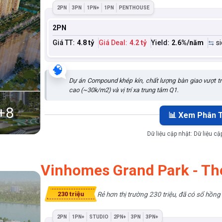
2PN
3PN
1PN+
1PN
PENTHOUSE
2PN
Giá TT:
4.8 tỷ
Giá Deal:
4.2 tỷ
Yield:
2.6
%/năm
s
🧠
Dự án Compound khép kín, chất lượng bàn giao vượt trộ
cao (~30k/m2) và vị trí xa trung tâm Q1.
+
8
📊 Xem Phân T
Dữ liệu cập nhật:
Dữ liệu c
Vinhomes Grand Park - Th
Rẻ hơn thị trường 230 triệu, đã có sổ hồng
230 triệu
2PN
1PN+
STUDIO
2PN+
3PN
3PN+