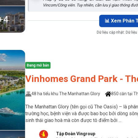
Vincom/Công viên. Tuy nhiên, cần lưu ý giao thông đư
+
4
📊 Xem Phân T
Dữ liệu cập nhật:
Dữ liệu
Đang mở bán
Vinhomes Grand Park - Th
48 ha tiểu khu The Manhattan Glory
850 căn tại T
The Manhattan Glory (tên gọi cũ The Oasis) – là phân k
trường học, bệnh viện và được bao bọc bởi dòng sông
sinh thái giao hoà mà còn được tô điểm bởi ...
Tập Đoàn Vingroup