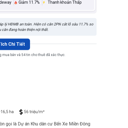
ideway
Giảm 11.7%
Thanh khoản Thấp
háp lý HĐMB an toàn. Hiện có căn 2PN cắt lỗ sâu 11.7% so
ều căn đang hoàn thiện nội thất.
ích Chi Tiết
g mua bán và 54 tin cho thuê đã xác thực.
16,5 ha
56 triệu/m²
còn gọi là Dự án Khu dân cư Bến Xe Miền Đông