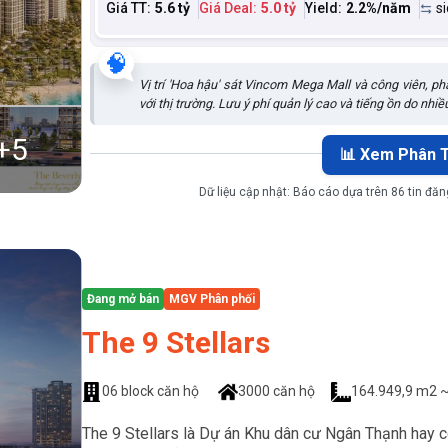
Giá TT:
5.6 tỷ
Giá Deal:
5.0 tỷ
Yield:
2.2
%/năm
s
🧠
Vị trí 'Hoa hậu' sát Vincom Mega Mall và công viên, p
với thị trường. Lưu ý phí quản lý cao và tiếng ồn do nhi
+
5
📊 Xem Phân T
Dữ liệu cập nhật:
Báo cáo dựa trên 86 tin đăn
Đang mở bán
MGV Phân phối
The 9 Stellars
06 block căn hộ
3000 căn hộ
164.949,9 m2 ~
The 9 Stellars là Dự án Khu dân cư Ngân Thạnh hay 