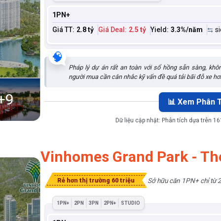
1PN+
Giá TT:
2.8 tỷ
Giá Deal:
2.5 tỷ
Yield:
3.3
%/năm
s
🧠
Pháp lý dự án rất an toàn với sổ hồng sẵn sàng, khô
người mua cần cân nhắc kỹ vấn đề quá tải bãi đỗ xe hơ
+
9
📊 Xem Phân T
Dữ liệu cập nhật:
Phân tích dựa trên 161
Vinhomes Grand Park - Th
Sở hữu căn 1PN+ chỉ từ 2
Rẻ hơn thị trường 60 triệu
1PN+
2PN
3PN
2PN+
STUDIO