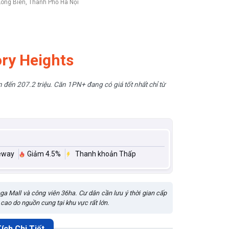
ong Biên, Thành Phố Hà Nội
ry Heights
 đến 207.2 triệu. Căn 1PN+ đang có giá tốt nhất chỉ từ
eway
Giảm 4.5%
Thanh khoản Thấp
a Mall và công viên 36ha. Cư dân cần lưu ý thời gian cấp
cao do nguồn cung tại khu vực rất lớn.
ích Chi Tiết