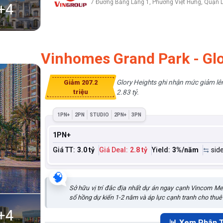
7 Đường Bằng Lăng 1, Phường Việt Hưng, Quận L
+
4
Vinhomes Grand Park - Glo
Glory Heights ghi nhận mức giảm lên
Giảm 207.2
triệu
2.83 tỷ.
1PN+
2PN
STUDIO
2PN+
3PN
1PN+
Giá TT:
3.0 tỷ
Giá Deal:
2.8 tỷ
Yield:
3
%/năm
sid
🧠
Sở hữu vị trí đắc địa nhất dự án ngay cạnh Vincom Meg
sổ hồng dự kiến 1-2 năm và áp lực cạnh tranh cho thuê 
+
4
📊 Xem Phân T