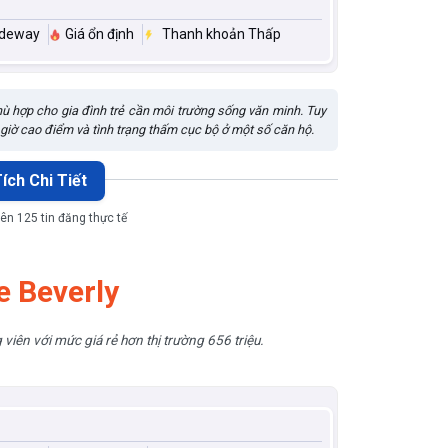
ideway
Giá ổn định
Thanh khoản Thấp
hù hợp cho gia đình trẻ cần môi trường sống văn minh. Tuy
iờ cao điểm và tình trạng thấm cục bộ ở một số căn hộ.
ích Chi Tiết
rên 125 tin đăng thực tế
e Beverly
iên với mức giá rẻ hơn thị trường 656 triệu.