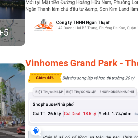
Mới tại Mặt tiền Đường Hoàng Hữu Nam, Phường Lon
Ngân Thạnh làm chủ đầu tư &amp; Sơn Kim Land làm đơ
Công ty TNHH Ngân Thạnh
142 Đường Hai Bà Trưng, Phường Đa Kao, Quận 
+
5
Vinhomes Grand Park - Th
Biệt thự song lập rẻ hơn thị trường 20 tỷ
Giảm 44%
BIỆT THỰ ĐƠN LẬP
BIỆT THỰ SONG LẬP
SHOPHOUSE/NHÀ PHỐ
Shophouse/Nhà phố
Giá TT:
26.5 tỷ
Giá Deal:
18.5 tỷ
Yield:
1.7
%/năm
🧠
Pháp lý đã có sổ hồng, an toàn dài hạn. Thích h