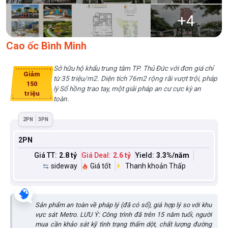
+
4
Cao ốc Bình Minh
Sở hữu hộ khẩu trung tâm TP. Thủ Đức với đơn giá chỉ
Giảm
từ 35 triệu/m2. Diện tích 76m2 rộng rãi vượt trội, pháp
150
lý Sổ hồng trao tay, một giải pháp an cư cực kỳ an
triệu
toàn.
2PN
3PN
2PN
Giá TT:
2.8 tỷ
Giá Deal:
2.6 tỷ
Yield:
3.3
%/năm
sideway
Giá tốt
Thanh khoản Thấp
🧠
Sản phẩm an toàn về pháp lý (đã có sổ), giá hợp lý so với khu
vực sát Metro. LƯU Ý: Công trình đã trên 15 năm tuổi, người
mua cần khảo sát kỹ tình trạng thấm dột, chất lượng đường