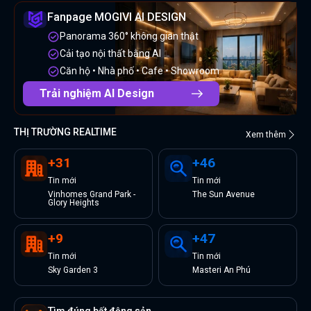
Fanpage MOGIVI AI DESIGN
Panorama 360° không gian thật
Cải tạo nội thất bằng AI
Căn hộ • Nhà phố • Cafe • Showroom
Trải nghiệm AI Design
THỊ TRƯỜNG REALTIME
Xem thêm
+
31
+
46
Tin
mới
Tin
mới
Vinhomes Grand Park -
The Sun Avenue
Glory Heights
+
9
+
47
Tin
mới
Tin
mới
Sky Garden 3
Masteri An Phú
Tìm đúng bất động sản.