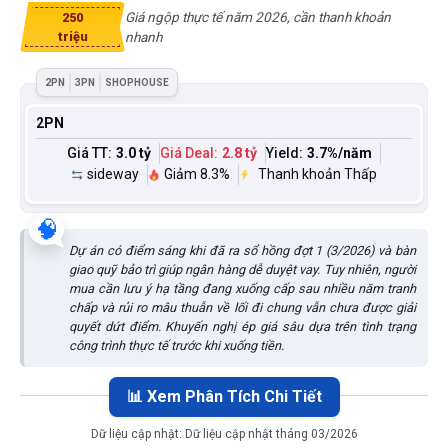
Giá ngộp thực tế năm 2026, cần thanh khoản
250
triệu
nhanh
2PN
3PN
SHOPHOUSE
2PN
Giá TT:
3.0 tỷ
Giá Deal:
2.8 tỷ
Yield:
3.7
%/năm
sideway
Giảm 8.3%
Thanh khoản Thấp
🧠
Dự án có điểm sáng khi đã ra sổ hồng đợt 1 (3/2026) và bàn
giao quỹ bảo trì giúp ngân hàng dễ duyệt vay. Tuy nhiên, người
mua cần lưu ý hạ tầng đang xuống cấp sau nhiều năm tranh
chấp và rủi ro mâu thuẫn về lối đi chung vẫn chưa được giải
quyết dứt điểm. Khuyến nghị ép giá sâu dựa trên tình trạng
công trình thực tế trước khi xuống tiền.
📊 Xem Phân Tích Chi Tiết
Dữ liệu cập nhật:
Dữ liệu cập nhật tháng 03/2026