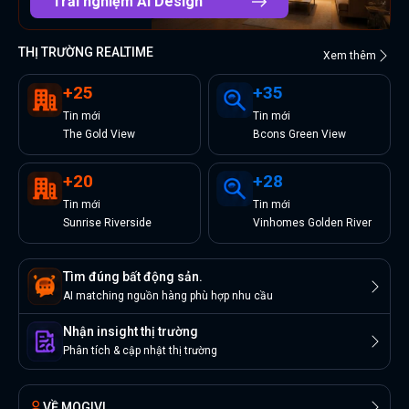
Trải nghiệm AI Design
THỊ TRƯỜNG REALTIME
Xem thêm
+
25
+
35
Tin
mới
Tin
mới
The Gold View
Bcons Green View
+
20
+
28
Tin
mới
Tin
mới
Sunrise Riverside
Vinhomes Golden River
Tìm đúng bất động sản.
AI matching nguồn hàng phù hợp nhu cầu
Nhận insight thị trường
Phân tích & cập nhật thị trường
VỀ MOGIVI