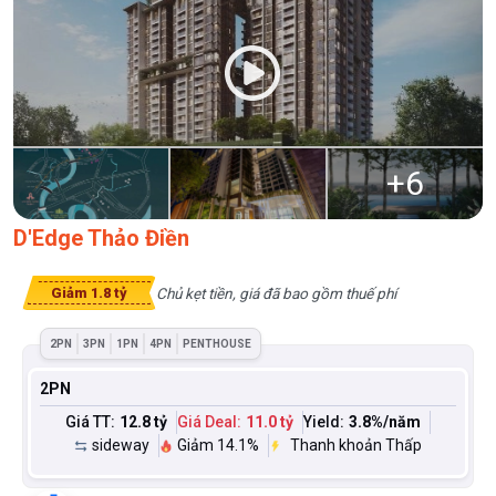
+
6
D'Edge Thảo Điền
Chủ kẹt tiền, giá đã bao gồm thuế phí
Giảm 1.8 tỷ
2PN
3PN
1PN
4PN
PENTHOUSE
2PN
Giá TT:
12.8 tỷ
Giá Deal:
11.0 tỷ
Yield:
3.8
%/năm
sideway
Giảm 14.1%
Thanh khoản Thấp