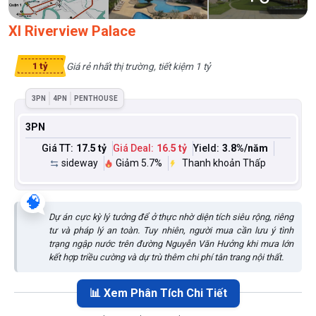
XI Riverview Palace
Giá rẻ nhất thị trường, tiết kiệm 1 tỷ
1 tỷ
3PN
4PN
PENTHOUSE
3PN
Giá TT:
17.5 tỷ
Giá Deal:
16.5 tỷ
Yield:
3.8
%/năm
sideway
Giảm 5.7%
Thanh khoản Thấp
🧠
Dự án cực kỳ lý tưởng để ở thực nhờ diện tích siêu rộng, riêng
tư và pháp lý an toàn. Tuy nhiên, người mua cần lưu ý tình
trạng ngập nước trên đường Nguyễn Văn Hưởng khi mưa lớn
kết hợp triều cường và dự trù thêm chi phí tân trang nội thất.
📊 Xem Phân Tích Chi Tiết