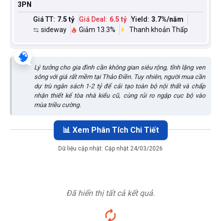
3PN
Giá TT:
7.5 tỷ
Giá Deal:
6.5 tỷ
Yield:
3.7
%/năm
sideway
Giảm 13.3%
Thanh khoản Thấp
🧠
Lý tưởng cho gia đình cần không gian siêu rộng, tĩnh lặng ven
sông với giá rất mềm tại Thảo Điền. Tuy nhiên, người mua cần
dự trù ngân sách 1-2 tỷ để cải tạo toàn bộ nội thất và chấp
nhận thiết kế tòa nhà kiểu cũ, cùng rủi ro ngập cục bộ vào
mùa triều cường.
📊 Xem Phân Tích Chi Tiết
Dữ liệu cập nhật:
Cập nhật 24/03/2026
Đã hiển thị tất cả kết quả.